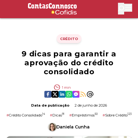
Contas Connosco by Cofidis
Abri
CRÉDITO
9 dicas para garantir a
aprovação do crédito
consolidado
1
min
Data de publicação
2 de junho de 2026
14
91
50
123
#
Crédito Consolidado
#
Dicas
#
Empréstimos
#
Sobre Crédito
Daniela Cunha