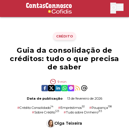
Contas Connosco by Cofidis
Abri
CRÉDITO
Guia da consolidação de
créditos: tudo o que precisa
de saber
9
min
Data de publicação
13 de fevereiro de 2026
14
50
198
#
Crédito Consolidado
#
Empréstimos
#
Poupança
123
213
#
Sobre Crédito
#
Tudo sobre Dinheiro
Olga Teixeira