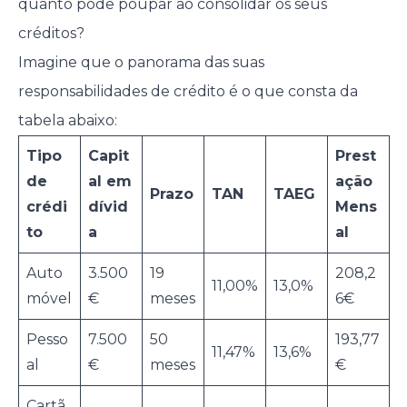
quanto pode poupar ao consolidar os seus
créditos?
Imagine que o panorama das suas
responsabilidades de crédito é o que consta da
tabela abaixo:
Tipo
Capit
Prest
de
al em
ação
Prazo
TAN
TAEG
crédi
dívid
Mens
to
a
al
Auto
3.500
19
208,2
11,00%
13,0%
móvel
€
meses
6€
Pesso
7.500
50
193,77
11,47%
13,6%
al
€
meses
€
Cartã