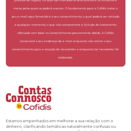
processo de registo, na qual são indicados os seus direitos e os contactos e
meios pelos quais os poderá exercer. O fundamento para a Cofidis tratar o
seu e-mail aqui fornecido é o seu consentimento, o qual poderá ser retirado
a qualquer momento, o que não compromete a licitude do tratamento
efetuado com base no consentimento previamente obtido. A Cofidis
conservará o seu endereço de e-mail enquanto não retirar o seu
consentimento para a receção da newsletter e enquanto tal newsletter for
elaborada.
Estamos empenhados em melhorar a sua relação com o
dinheiro, clarificando temáticas naturalmente confusas ou