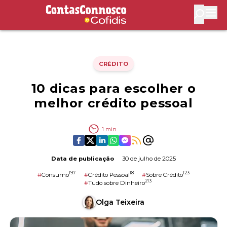
Contas Connosco by Cofidis
Abri
CRÉDITO
10 dicas para escolher o
melhor crédito pessoal
1
min
Data de publicação
30 de julho de 2025
197
18
123
#
Consumo
#
Crédito Pessoal
#
Sobre Crédito
213
#
Tudo sobre Dinheiro
Olga Teixeira