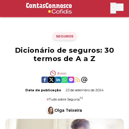
Contas Connosco by Cofidis
Abri
SEGUROS
Dicionário de seguros: 30
termos de A a Z
8
min
Data de publicação
23 de setembro de 2024
73
#
Tudo sobre Seguros
Olga Teixeira