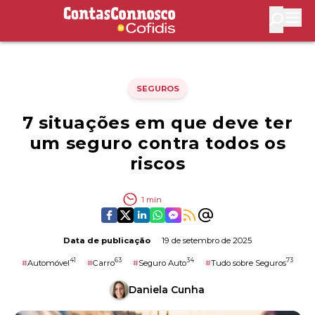
Contas Connosco by Cofidis
Abri
SEGUROS
7 situações em que deve ter
um seguro contra todos os
riscos
1
min
Data de publicação
19 de setembro de 2025
41
63
34
73
#
Automóvel
#
Carro
#
Seguro Auto
#
Tudo sobre Seguros
Daniela Cunha