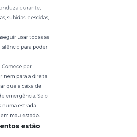
Conduza durante,
s, subidas, descidas,
eguir usar todas as
silêncio para poder
. Comece por
ir nem para a direita
car que a caixa de
 de emergência. Se o
es numa estrada
ão em mau estado.
mentos estão