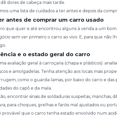
o dê dores de cabeça mais tarde.
amos uma lista de cuidados a ter antes e depois da compr
ter antes de comprar um carro usado
arro que quer e até encontrou alguns à venda a um bom
ócio sem ver primeiro o carro ao vivo. E, para que não l
go.
arência e o estado geral do carro
 avaliação geral à carroçaria (chapa e plásticos): analis
iscos e amolgadelas. Tenha atenção aos locais mais prop
rugem, como o guarda-lamas, por baixo do carro e das po
idades do capô e da mala.
ão, encontrar sinais de soldaduras suspeitas, manchas, d
ra, para-choques, grelhas e faróis mal ajustados ou porta
é provável que o carro tenha estado envolvido num acid