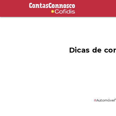
Contas Connosco by Cofidis
Dicas de co
#
Automóvel