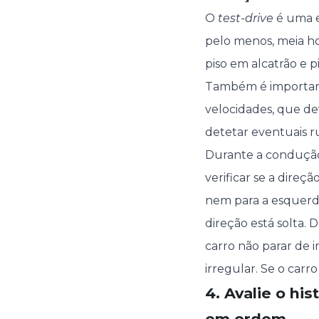
O
test-drive
é uma e
pelo menos, meia hor
piso em alcatrão e pi
Também é important
velocidades, que de
detetar eventuais r
Durante a condução
verificar se a direç
nem para a esquerda)
direção está solta. 
carro não parar de 
irregular. Se o car
4. Avalie o hi
em ordem