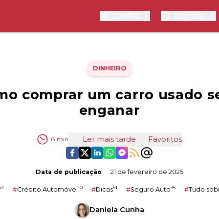
Crédito
Seguros
DINHEIRO
mo comprar um carro usado s
enganar
Ler mais tarde
Favoritos
8
min
Data de publicação
21 de fevereiro de 2025
42
10
91
35
#
Crédito Automóvel
#
Dicas
#
Seguro Auto
#
Tudo sob
Daniela Cunha