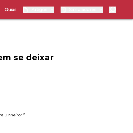
Guias
Artigos
Simuladores
em se deixar
213
re Dinheiro