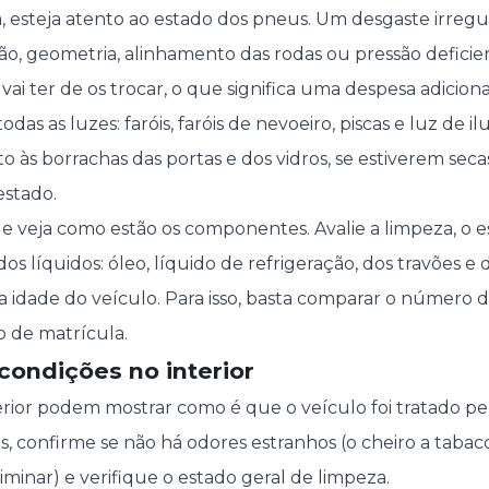
, esteja atento ao estado dos pneus. Um desgaste irregul
ão, geometria, alinhamento das rodas ou pressão deficien
 vai ter de os trocar, o que significa uma despesa adiciona
odas as luzes: faróis, faróis de nevoeiro, piscas e luz de 
 às borrachas das portas e dos vidros, se estiverem seca
stado.
 e veja como estão os componentes. Avalie a limpeza, o e
dos líquidos: óleo, líquido de refrigeração, dos travões e d
 idade do veículo. Para isso, basta comparar o número 
do de matrícula.
condições no interior
erior podem mostrar como é que o veículo foi tratado pe
s, confirme se não há odores estranhos (o cheiro a tabac
liminar) e verifique o estado geral de limpeza.