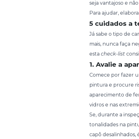
seja vantajoso e nã
Para ajudar, elabor
5 cuidados a 
Já sabe o tipo de c
mais, nunca faça neg
esta
check-list
consi
1. Avalie a ap
Comece por fazer uma
pintura e procure r
aparecimento de fer
vidros e nas extrem
Se, durante a inspeç
tonalidades na pintu
capô desalinhados, 