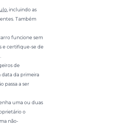
ulo
, incluindo as
identes. Também
arro funcione sem
e certifique-se de
.
geiros de
a data da primeira
ão passa a ser
 tenha uma ou duas
prietário o
uma não-