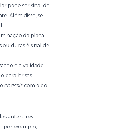
ar pode ser sinal de
te. Além disso, se
l.
iluminação da placa
s ou duras é sinal de
stado e a validade
o para-brisas.
do
chassis
com o do
los anteriores
o, por exemplo,