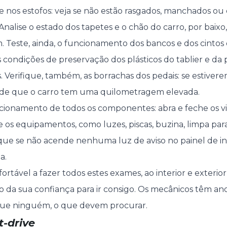
e nos estofos: veja se não estão rasgados, manchados ou 
Analise o estado dos tapetes e o chão do carro, por baixo,
 Teste, ainda, o funcionamento dos bancos e dos cintos
s condições de preservação dos plásticos do tablier e da
. Verifique, também, as borrachas dos pedais: se estiver
al de que o carro tem uma quilometragem elevada.
uncionamento de todos os componentes: abra e feche os v
 os equipamentos, como luzes, piscas, buzina, limpa para-
ique se não acende nenhuma luz de aviso no painel de 
a.
fortável a fazer todos estes exames, ao interior e exterio
 da sua confiança para ir consigo. Os mecânicos têm ano
ue ninguém, o que devem procurar.
t-drive