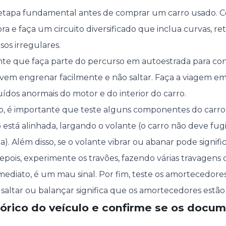
tapa fundamental antes de comprar um carro usado. 
a e faça um circuito diversificado que inclua curvas, reta
sos irregulares.
e que faça parte do percurso em autoestrada para cons
vem engrenar facilmente e não saltar. Faça a viagem em 
uídos anormais do motor e do interior do carro.
, é importante que teste alguns componentes do carro
ão está alinhada, largando o volante (o carro não deve fug
. Além disso, se o volante vibrar ou abanar pode signifi
Depois, experimente os travões, fazendo várias travagens
imediato, é um mau sinal. Por fim, teste os amortecedor
ro saltar ou balançar significa que os amortecedores est
stórico do veículo e confirme se os docu