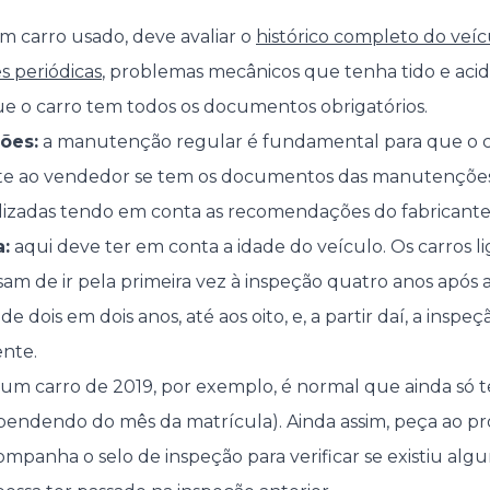
 carro usado, deve avaliar o
histórico completo do veíc
s periódicas
, problemas mecânicos que tenha tido e ac
que o carro tem todos os documentos obrigatórios.
sões:
a manutenção regular é fundamental para que o c
e ao vendedor se tem os documentos das manutenções 
lizadas tendo em conta as recomendações do fabricante
a:
aqui deve ter em conta a idade do veículo. Os carros li
sam de ir pela primeira vez à inspeção quatro anos após 
de dois em dois anos, até aos oito, e, a partir daí, a inspeç
ente.
r um carro de 2019, por exemplo, é normal que ainda só
ependendo do mês da matrícula). Ainda assim, peça ao pro
anha o selo de inspeção para verificar se existiu alg