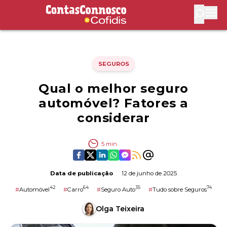
Contas Connosco by Cofidis
Abri
SEGUROS
Qual o melhor seguro
automóvel? Fatores a
considerar
5
min
Data de publicação
12 de junho de 2025
42
64
35
74
#
Automóvel
#
Carro
#
Seguro Auto
#
Tudo sobre Seguros
Olga Teixeira