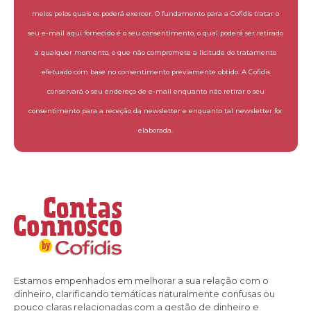
meios pelos quais os poderá exercer. O fundamento para a Cofidis tratar o
seu e-mail aqui fornecido é o seu consentimento, o qual poderá ser retirado
a qualquer momento, o que não compromete a licitude do tratamento
efetuado com base no consentimento previamente obtido. A Cofidis
conservará o seu endereço de e-mail enquanto não retirar o seu
consentimento para a receção da newsletter e enquanto tal newsletter for
elaborada.
Estamos empenhados em melhorar a sua relação com o
dinheiro, clarificando temáticas naturalmente confusas ou
pouco claras relacionadas com a gestão de dinheiro e