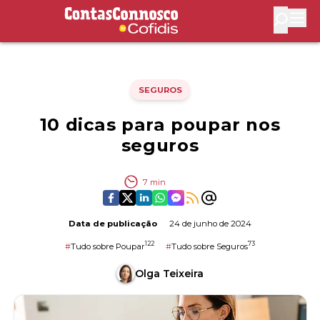
Contas Connosco by Cofidis
Abri
SEGUROS
10 dicas para poupar nos
seguros
7
min
Data de publicação
24 de junho de 2024
122
73
#
Tudo sobre Poupar
#
Tudo sobre Seguros
Olga Teixeira