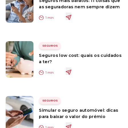
Seguros mais baratos: 11 coisas que
as seguradoras nem sempre dizem
1
min
SEGUROS
Seguros low cost: quais os cuidados
a ter?
1
min
SEGUROS
Simular o seguro automóvel: dicas
para baixar o valor do prémio
1
min