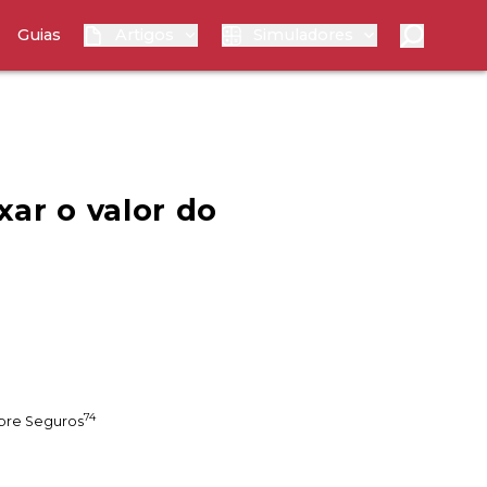
Guias
Artigos
Simuladores
xar o valor do
74
bre Seguros