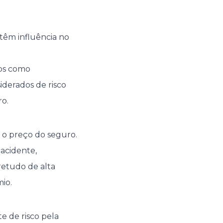
têm influência no
os como
derados de risco
ro.
r o preço do seguro.
 acidente,
retudo de alta
io.
e de risco pela