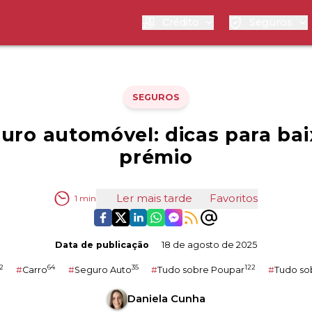
Crédito
Seguros
SEGUROS
uro automóvel: dicas para bai
prémio
Ler mais tarde
Favoritos
1
min
Data de publicação
18 de agosto de 2025
2
64
35
122
#
Carro
#
Seguro Auto
#
Tudo sobre Poupar
#
Tudo so
Daniela Cunha