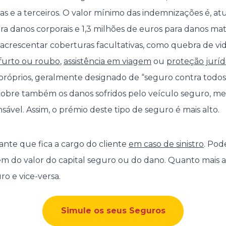
as e a terceiros. O valor mínimo das indemnizações é, at
a danos corporais e 1,3 milhões de euros para danos mate
acrescentar coberturas facultativas, como quebra de vi
furto ou roubo
,
assistência em viagem
ou
proteção juríd
róprios, geralmente designado de “seguro contra todos o
cobre também os danos sofridos pelo veículo seguro, 
ável. Assim, o prémio deste tipo de seguro é mais alto.
nte que fica a cargo do cliente
em caso de sinistro
. Pod
 do valor do capital seguro ou do dano. Quanto mais al
ro e vice-versa.
Simule os seus Seguros