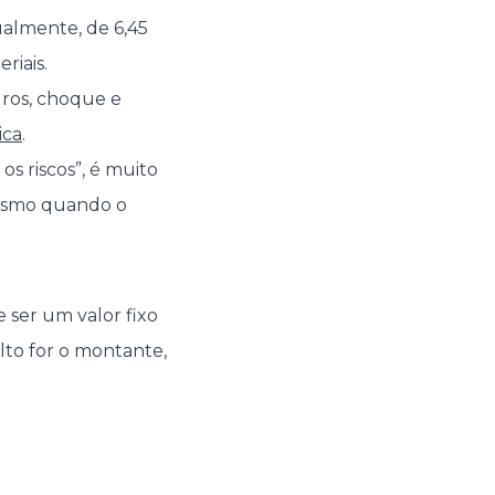
ualmente, de 6,45
riais.
dros, choque e
ica
.
s riscos”, é muito
mesmo quando o
e ser um valor fixo
to for o montante,