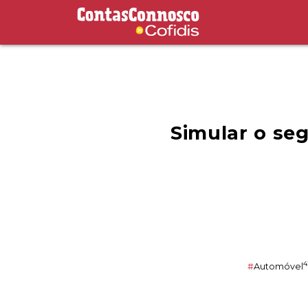
Contas Connosco by Cofidis
Simular o seg
4
#
Automóvel