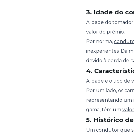
3. Idade do co
A idade do tomador 
valor do prémio.
Por norma,
conduto
inexperientes. Da 
devido à perda de ca
4. Característ
A idade e o tipo de
Por um lado, os car
representando um ri
gama, têm um
valo
5. Histórico d
Um condutor que seja