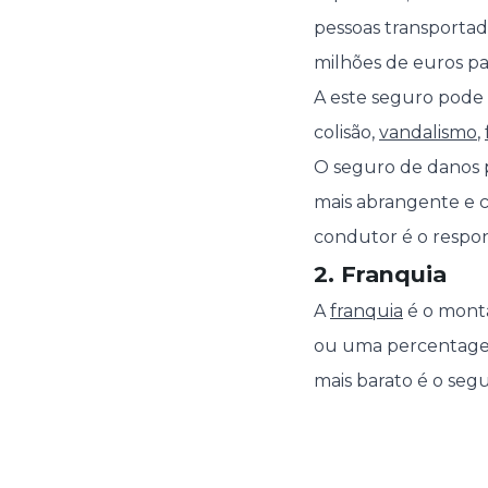
pessoas transportad
milhões de euros par
A este seguro pode 
colisão,
vandalismo
,
O seguro de danos p
mais abrangente e 
condutor é o respons
2. Franquia
A
franquia
é o monta
ou uma percentagem
mais barato é o segu