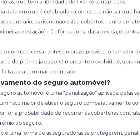
oras, que têm a liberdade de fixar os seus preços.
na data em que é celebrado o contrato, a não ser que ha
aso contrário, os riscos não estão cobertos. Tenha em at
 primeira prestação) não for pago na data devida, o contra
 o contrato cessar antes do prazo previsto, o
tomador d
parte do prémio já pago. O montante devolvido é, geral
falta para terminar o contrato.
avamento do seguro automóvel?
eguro automóvel é uma “penalização” aplicada pelas 
 um risco maior de ativar o seguro comparativamente com
r for a probabilidade de recorrer às coberturas contrata
prémio do seguro.
to é uma forma de as seguradoras se protegerem, penal