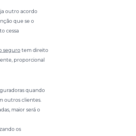
ja outro acordo
enção que se o
to cessa
o seguro
tem direito
mente, proporcional
seguradoras quando
 outros clientes.
das, maior será o
izando os