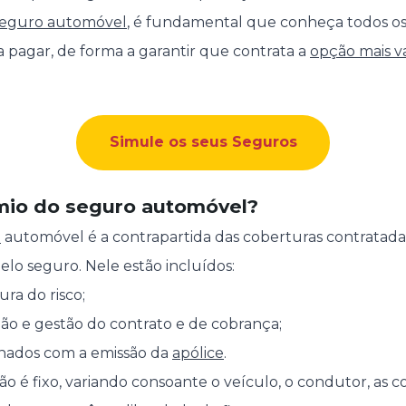
seguro automóvel
, é fundamental que conheça todos os
a pagar, de forma a garantir que contrata a
opção mais va
Simule os seus Seguros
mio do seguro automóvel?
o
automóvel é a contrapartida das coberturas contratadas
lo seguro. Nele estão incluídos:
ra do risco;
ção e gestão do contrato e de cobrança;
onados com a emissão da
apólice
.
o é fixo, variando consoante o veículo, o condutor, as c