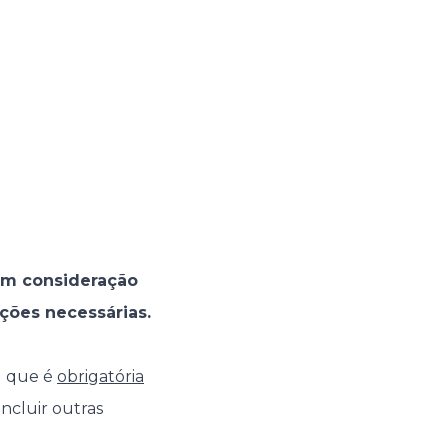
 em consideração
eções necessárias.
il que é
obrigatória
ncluir outras