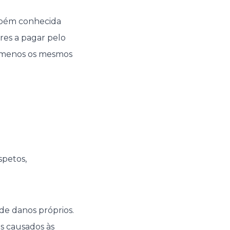
mbém conhecida
res a pagar pelo
ou menos os mesmos
spetos,
de danos próprios.
s causados às