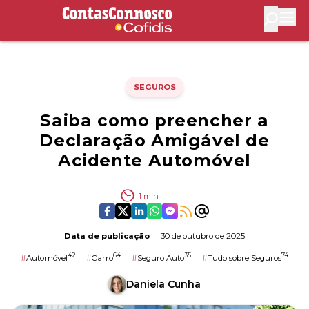
Contas Connosco by Cofidis
Abri
SEGUROS
Saiba como preencher a
Declaração Amigável de
Acidente Automóvel
1
min
Data de publicação
30 de outubro de 2025
42
64
35
74
#
Automóvel
#
Carro
#
Seguro Auto
#
Tudo sobre Seguros
Daniela Cunha