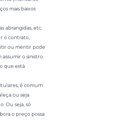
ços mais baixos
s abrangidas, etc.
r o contrato,
tir ou mentir pode
ssumir o sinistro.
o que está
titulares, é comum
aleça ou seja
. Ou seja, só
bora o preço possa