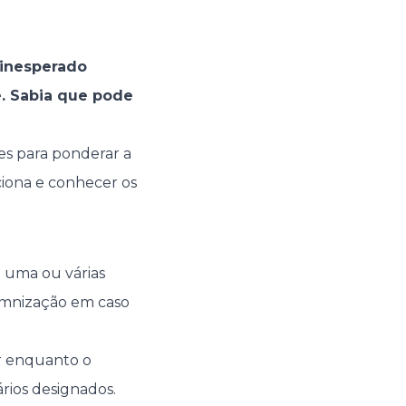
 inesperado
e. Sabia que pode
es para ponderar a
ciona e conhecer os
 uma ou várias
emnização em caso
er enquanto o
ários designados.