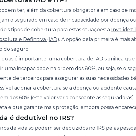
podem ter, além da cobertura obrigatória em caso de mo
ejam o segurado em caso de incapacidade por doença ou
ois tipos de cobertura para estas situações: a
Invalidez
bsoluta e Definitiva (IAD)
. A opção pela primeira é mais 
ço do seguro.
s duas é importante: uma cobertura de IAD significa que
stir uma incapacidade na ordem dos 80%, ou seja, se o se
te de terceiros para assegurar as suas necessidades bás
ossível acionar a cobertura se a doença ou acidente cau
em dos 60% (este valor varia consoante as seguradoras). 
ta e que garante mais proteção, embora possa encarece
da é dedutível no IRS?
uros de vida só podem ser
deduzidos no IRS
pelas pessoa