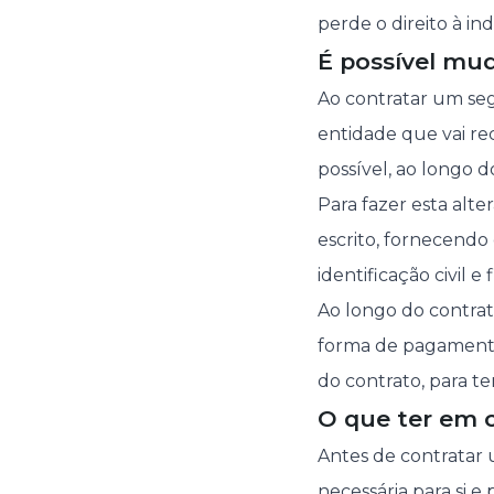
perde o direito à i
É possível mud
Ao contratar um segu
entidade que vai re
possível, ao longo 
Para fazer esta alte
escrito, fornecend
identificação civil e f
Ao longo do contrat
forma de pagamento.
do contrato, para t
O que ter em 
Antes de contratar 
necessária para si e