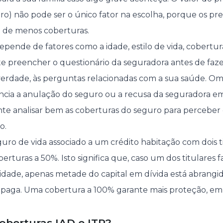
o) não pode ser o único fator na escolha, porque os pre
 de menos coberturas.
pende de fatores como a idade, estilo de vida, cobertura
nte preencher o questionário da seguradora antes de faze
rdade, às perguntas relacionadas com a sua saúde. Omi
ia a anulação do seguro ou a recusa da seguradora em a
e analisar bem as coberturas do seguro para perceber 
o.
uro de vida associado a um crédito habitação com dois 
rturas a 50%. Isto significa que, caso um dos titulares f
idade, apenas metade do capital em dívida está abrangido
 paga. Uma cobertura a 100% garante mais proteção, em
oberturas IAD e ITP?