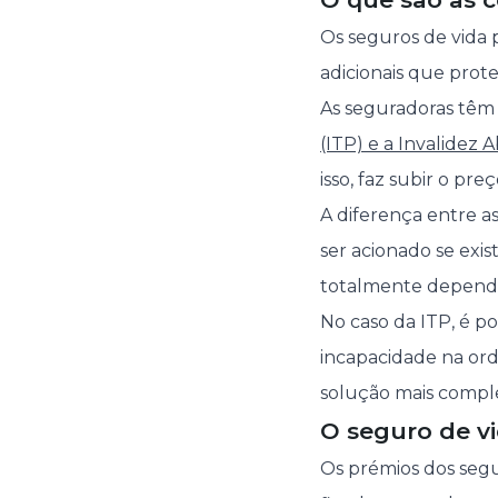
Os seguros de vida 
adicionais que prot
As seguradoras têm d
(ITP) e a Invalidez A
isso, faz subir o pre
A diferença entre a
ser acionado se exi
totalmente dependen
No caso da ITP, é p
incapacidade na ord
solução mais comple
O seguro de vi
Os prémios dos seg