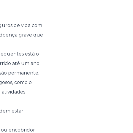
eguros de vida com
 doença grave que
frequentes está o
orrido até um ano
usão permanente.
gosos, como o
 atividades
dem estar
r ou encobridor