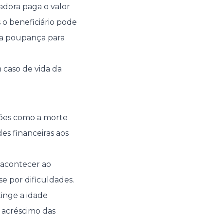
radora paga o valor
s o beneficiário pode
ma poupança para
 caso de vida da
ções como a morte
s financeiras aos
 acontecer ao
se por dificuldades.
tinge a idade
 acréscimo das