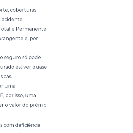
rte, coberturas
 acidente.
 Total e Permanente
abrangente e, por
 o seguro só pode
gurado estiver quase
icas.
sar uma
É, por isso, uma
r o valor do prémio.
s com deficiência