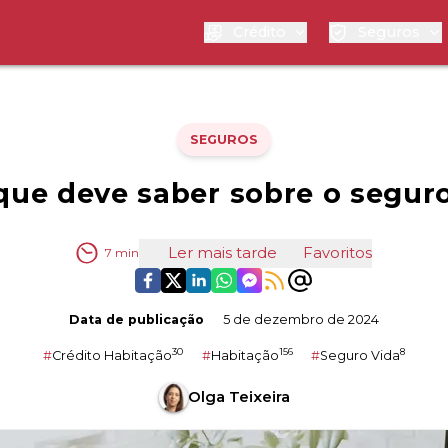
Crédito
Seguros
SEGUROS
que deve saber sobre o seguro
Ler mais tarde
Favoritos
7
min
Data de publicação
5 de dezembro de 2024
30
156
8
#
Crédito Habitação
#
Habitação
#
Seguro Vida
Olga Teixeira