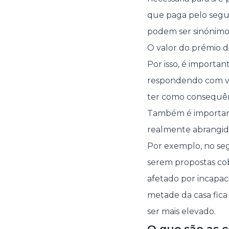
que paga pelo segur
podem ser sinónimo
O valor do prémio de
Por isso, é importa
respondendo com ve
ter como consequênc
Também é important
realmente abrangid
Por exemplo, no seg
serem propostas cobe
afetado por incapac
metade da casa fica
ser mais elevado.
O que são as c