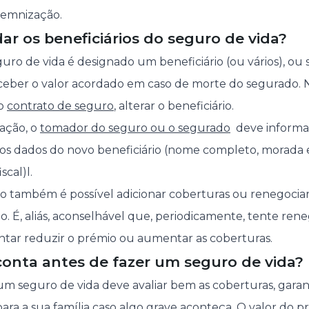
ndemnização.
ar os beneficiários do seguro de vida?
ro de vida é designado um beneficiário (ou vários), ou s
ceber o valor acordado em caso de morte do segurado. 
do
contrato de seguro
, alterar o beneficiário.
ração, o
tomador do seguro ou o segurado
deve informar
o os dados do novo beneficiário (nome completo, morada
iscal)l.
o também é possível adicionar coberturas ou renegocia
 É, aliás, aconselhável que, periodicamente, tente rene
entar reduzir o prémio ou aumentar as coberturas.
conta antes de fazer um seguro de vida?
um seguro de vida deve avaliar bem as coberturas, gara
 para a sua família caso algo grave aconteça. O valor do