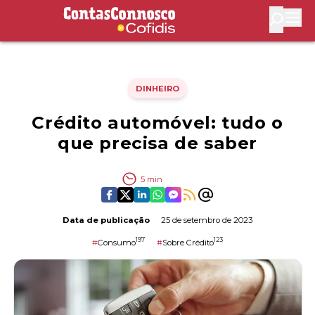
Contas Connosco by Cofidis
Abri
DINHEIRO
Crédito automóvel: tudo o
que precisa de saber
5
min
Data de publicação
25 de setembro de 2023
197
123
#
Consumo
#
Sobre Crédito