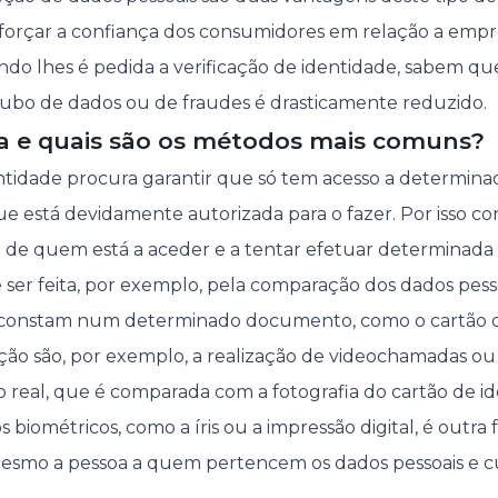
orçar a confiança dos consumidores em relação a empr
ndo lhes é pedida a verificação de identidade, sabem que
 roubo de dados ou de fraudes é drasticamente reduzido.
 e quais são os métodos mais comuns?
entidade procura garantir que só tem acesso a determina
e está devidamente autorizada para o fazer. Por isso con
e de quem está a aceder e a tentar efetuar determinada
ser feita, por exemplo, pela comparação dos dados pesso
 constam num determinado documento, como o cartão d
ção são, por exemplo, a realização de videochamadas o
 real, que é comparada com a fotografia do cartão de ide
s biométricos, como a íris ou a impressão digital, é outra
mesmo a pessoa a quem pertencem os dados pessoais e cu