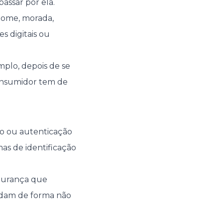
assar por ela.
nome, morada,
s digitais ou
mplo, depois de se
consumidor tem de
o ou autenticação
as de identificação
egurança que
edam de forma não