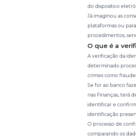
do dispositivo eletr
Já imaginou as cons
plataformas ou para
procedimentos, send
O que é a veri
A verificação da id
determinado proces
crimes como fraudes
Se for ao banco faz
nas Finanças, terá 
identificar e confir
identificação prese
O processo de confi
comparando os dados