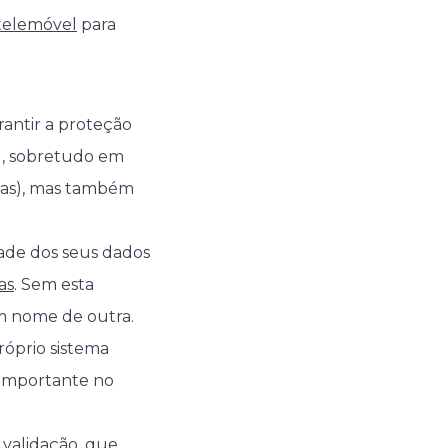
telemóvel
para
rantir a proteção
l, sobretudo em
ias), mas também
dade dos seus dados
as
. Sem esta
m nome de outra.
róprio sistema
o importante no
 validação, que