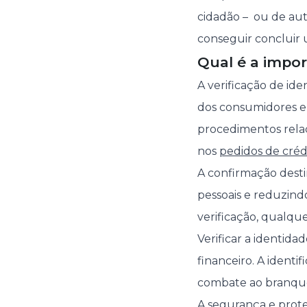
cidadão – ou de au
conseguir concluir 
Qual é a impor
A verificação de id
dos consumidores e
procedimentos rela
nos
pedidos de créd
A confirmação desti
pessoais e reduzind
verificação, qualq
Verificar a identid
financeiro. A ident
combate ao branque
A segurança e prote