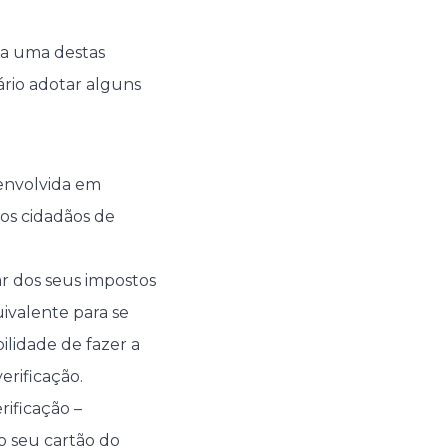
 a uma destas
ário adotar alguns
 envolvida em
os cidadãos de
ar dos seus impostos
ivalente para se
bilidade de fazer a
erificação.
rificação –
o seu cartão do