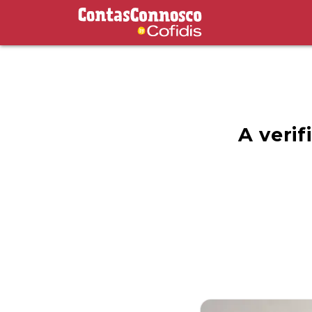
Contas Connosco by Cofidis
A verif