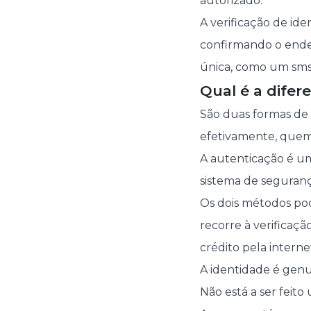
autorizado.
A verificação de id
confirmando o ender
única, como um sms 
Qual é a difer
São duas formas de 
efetivamente, quem 
A autenticação é um
sistema de seguranç
Os dois métodos p
recorre à verificaç
crédito pela interne
A identidade é genuí
Não está a ser feit