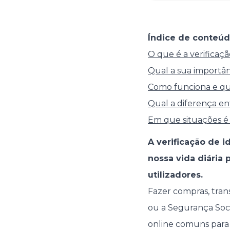
Índice de conteúd
O que é a verificaçã
Qual a sua importân
Como funciona e qu
Qual a diferença en
Em que situações é 
A verificação de 
nossa vida diária 
utilizadores.
Fazer compras, trans
ou a Segurança Soci
online comuns para a