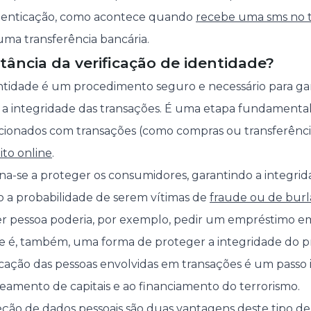
tenticação, como acontece quando
recebe uma sms no 
uma transferência bancária.
tância da verificação de identidade?
entidade é um procedimento seguro e necessário para ga
 a integridade das transações. É uma etapa fundamenta
cionados com transações (como compras ou transferênc
ito online
.
na-se a proteger os consumidores, garantindo a integri
o a probabilidade de serem vítimas de
fraude ou de burl
uer pessoa poderia, por exemplo, pedir um empréstimo e
ade é, também, uma forma de proteger a integridade do p
ificação das pessoas envolvidas em transações é um pass
amento de capitais e ao financiamento do terrorismo.
ção de dados pessoais são duas vantagens deste tipo de