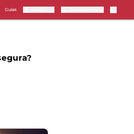
Guias
Artigos
Simuladores
 segura?