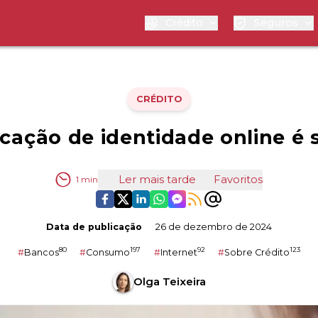
Crédito
Seguros
CRÉDITO
icação de identidade online é
Ler mais tarde
Favoritos
1
min
Data de publicação
26 de dezembro de 2024
80
197
92
123
#
Bancos
#
Consumo
#
Internet
#
Sobre Crédito
Olga Teixeira