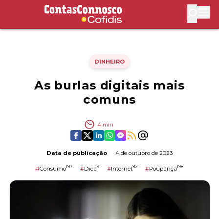
Contas Connosco by Cofidis
Abri
DINHEIRO
As burlas digitais mais
comuns
4
min
Data de publicação
4 de outubro de 2023
197
9
92
198
#
Consumo
#
Dica
#
Internet
#
Poupança