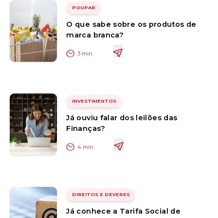
POUPAR
O que sabe sobre os produtos de
marca branca?
3
min
INVESTIMENTOS
Já ouviu falar dos leilões das
Finanças?
4
min
DIREITOS E DEVERES
Já conhece a Tarifa Social de