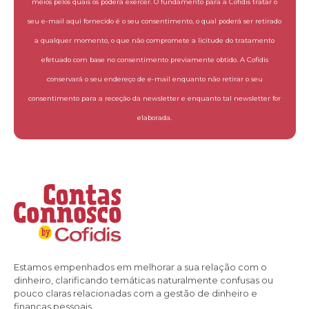
meios pelos quais os poderá exercer. O fundamento para a Cofidis tratar o
seu e-mail aqui fornecido é o seu consentimento, o qual poderá ser retirado
a qualquer momento, o que não compromete a licitude do tratamento
efetuado com base no consentimento previamente obtido. A Cofidis
conservará o seu endereço de e-mail enquanto não retirar o seu
consentimento para a receção da newsletter e enquanto tal newsletter for
elaborada.
Estamos empenhados em melhorar a sua relação com o
dinheiro, clarificando temáticas naturalmente confusas ou
pouco claras relacionadas com a gestão de dinheiro e
finanças pessoais.