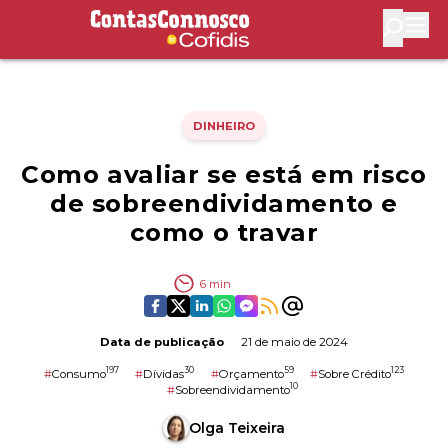
Contas Connosco by Cofidis
Abri
DINHEIRO
Como avaliar se está em risco
de sobreendividamento e
como o travar
6
min
Data de publicação
21 de maio de 2024
197
30
59
123
#
Consumo
#
Dívidas
#
Orçamento
#
Sobre Crédito
10
#
Sobreendividamento
Olga Teixeira