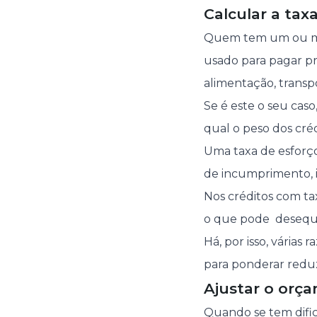
Calcular a tax
Quem tem um ou mais
usado para pagar pr
alimentação, transp
Se é este o seu cas
qual o peso dos créd
Uma taxa de esforço
de incumprimento, is
Nos créditos com tax
o que pode desequil
Há, por isso, várias
para ponderar reduz
Ajustar o orça
Quando se tem dific