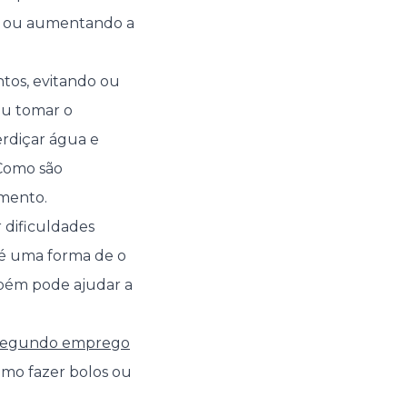
ou aumentando a
tos, evitando ou
ou tomar o
erdiçar água e
 Como são
amento.
 dificuldades
s é uma forma de o
mbém pode ajudar a
segundo emprego
omo fazer bolos ou