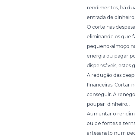
rendimentos, há dua
entrada de dinheiro
O corte nas despes
eliminando os que 
pequeno-almoço na r
energia ou pagar po
dispensáveis, estes
A redução das despe
financeiras. Cortar 
conseguir. A reneg
poupar dinheiro. .
Aumentar o rendime
ou de fontes altern
artesanato num pe