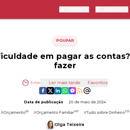
Crédito
Seguros
POUPAR
ficuldade em pagar as contas?
fazer
Ler mais tarde
Favoritos
5
min
Data de publicação
20 de maio de 2024
59
147
213
#
Orçamento
#
Orçamento Familiar
#
Tudo sobre Dinheiro
Olga Teixeira