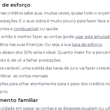
a de esforço
 créditos sabe que, muitas vezes, quase todo o orçame
estações. E o que sobra é muito pouco para fazer face a
ortes e
combustível
ou saúde.
o, então é melhor fazer as contas (pode
usar este simulad
itos nas suas finanças. Ou seja, a sua
taxa de esforço
.
 abaixo dos 30% seria o ideal. Quanto maior for a percen
to é, de vir a falhar prestações.
a variável, uma subida das taxas de juro vai fazer crescer
ibrar as contas mensais.
 razões para olhar atentamente para o peso dos créditos 
i-lo.
mento familiar
uldade em pagar as contas e as despesas igualam ou ul