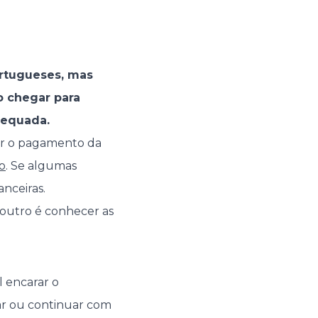
rtugueses, mas
o chegar para
dequada.
sar o pagamento da
o
. Se algumas
anceiras.
 outro é conhecer as
l encarar o
rar ou continuar com