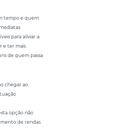
gum tempo e quem
mediatas.
eis para aliviar a
 e ter mais
muns de quem passa
o chegar ao
situação
esta opção não
gamento de rendas