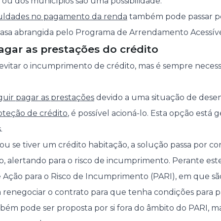
 ou dos municípios são uma possibilidade.
culdades no pagamento da renda
também pode passar po
casa abrangida pelo Programa de Arrendamento Acessíve
agar as prestações do crédito
 evitar o incumprimento de crédito, mas é sempre necess
guir pagar as prestações
devido a uma situação de des
oteção de crédito
, é possível acioná-lo. Esta opção está
.
 ou se tiver um crédito habitação, a solução passa por c
to, alertando para o risco de incumprimento. Perante este 
 Ação para o Risco de Incumprimento (PARI), em que sã
a renegociar o contrato para que tenha condições para pa
ém pode ser proposta por si fora do âmbito do PARI, ma