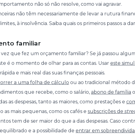
mportamento não só não resolve, como vai agravar.
anceiras não têm necessariamente de levar a rutura finan
 limites, à insolvência. Saiba quais os primeiros passos a da
nto familiar
a vez que fez um orçamento familiar? Se já passou alg
este é o momento de olhar para as contas. Usar
este simu
pida e mais real das suas finanças pessoais.
orrer a uma folha de cálculo
ou ao tradicional método do
ndimentos que recebe, como o salário,
abono de família
o
das as despesas, tanto as maiores, como prestações e
com
mo as mais pequenas, como os cafés e
subscrições de
str
tos tem de ser maior do que a das despesas. Caso contrá
quilibrado e a possibilidade de
entrar em sobreendivid