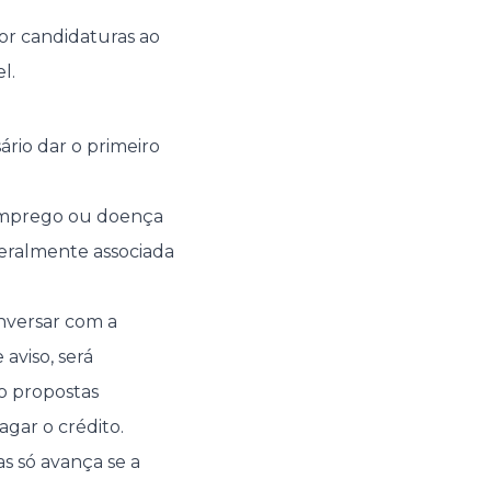
r candidaturas ao
l.
ário dar o primeiro
emprego ou doença
 geralmente associada
onversar com a
aviso, será
o propostas
gar o crédito.
s só avança se a