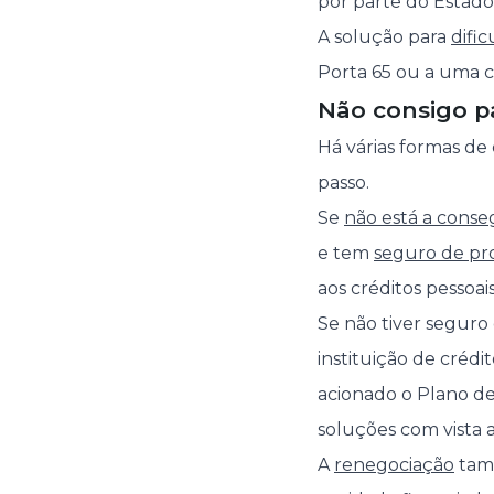
por parte do Estado
A solução para
difi
Porta 65 ou a uma 
Não consigo p
Há várias formas de
passo.
Se
não está a conse
e tem
seguro de pr
aos créditos pessoais
Se não tiver seguro
instituição de crédi
acionado o Plano de
soluções com vista 
A
renegociação
tamb