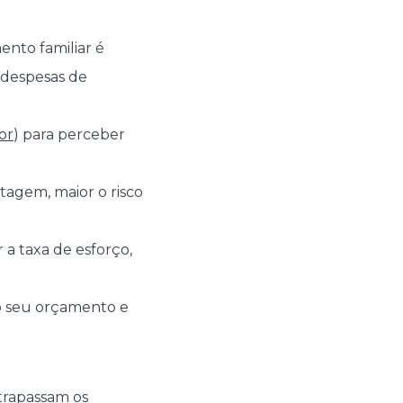
nto familiar é
 despesas de
or
) para perceber
tagem, maior o risco
 a taxa de esforço,
no seu orçamento e
trapassam os