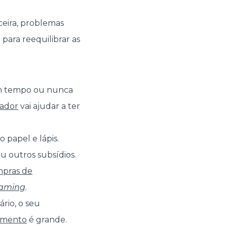
ceira, problemas
r para reequilibrar as
um tempo ou nunca
lador
vai ajudar a ter
 papel e lápis.
u outros subsídios.
pras de
eaming
.
rio, o seu
amento
é grande.