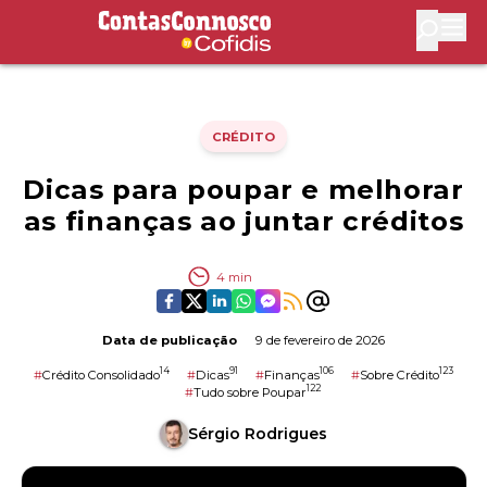
Contas Connosco by Cofidis
Abri
CRÉDITO
Dicas para poupar e melhorar
as finanças ao juntar créditos
4
min
Data de publicação
9 de fevereiro de 2026
14
91
106
123
#
Crédito Consolidado
#
Dicas
#
Finanças
#
Sobre Crédito
122
#
Tudo sobre Poupar
Sérgio Rodrigues