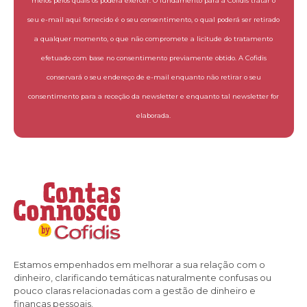
meios pelos quais os poderá exercer. O fundamento para a Cofidis tratar o
seu e-mail aqui fornecido é o seu consentimento, o qual poderá ser retirado
a qualquer momento, o que não compromete a licitude do tratamento
efetuado com base no consentimento previamente obtido. A Cofidis
conservará o seu endereço de e-mail enquanto não retirar o seu
consentimento para a receção da newsletter e enquanto tal newsletter for
elaborada.
Estamos empenhados em melhorar a sua relação com o
dinheiro, clarificando temáticas naturalmente confusas ou
pouco claras relacionadas com a gestão de dinheiro e
finanças pessoais.