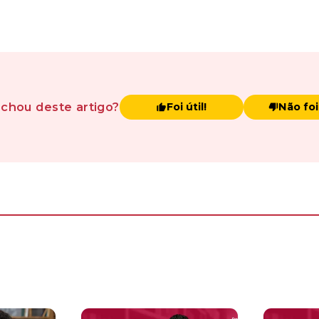
achou
deste artigo
?
Foi útil!
Não foi 