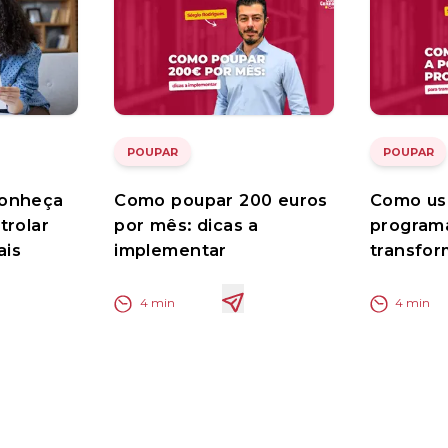
POUPAR
POUPAR
Conheça
Como poupar 200 euros
Como us
trolar
por mês: dicas a
program
ais
implementar
transfor
4
min
4
min