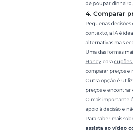
de poupar dinheiro,
4. Comparar p
Pequenas decisões 
contexto, a IA é ide
alternativas mais 
Uma das formas mais
Honey
para
cupões 
comparar preços e 
Outra opção é utili
preços e encontrar
O mais importante é
apoio à decisão e n
Para saber mais sobr
assista ao vídeo 