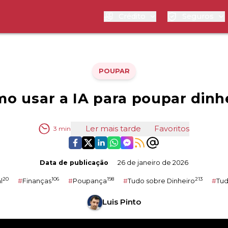
Crédito
Seguros
POUPAR
o usar a IA para poupar dinh
Ler mais tarde
Favoritos
3
min
Data de publicação
26 de janeiro de 2026
20
106
198
213
l
#
Finanças
#
Poupança
#
Tudo sobre Dinheiro
#
Tud
Luis Pinto