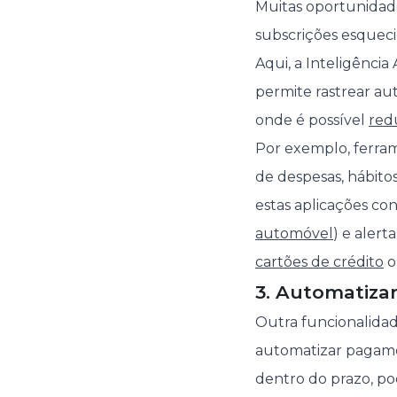
Muitas oportunida
subscrições esqueci
Aqui, a Inteligênc
permite rastrear au
onde é possível
red
Por exemplo, ferr
de despesas, hábitos
estas aplicações co
automóvel
) e aler
cartões de crédito
o
3. Automatiza
Outra funcionalidade
automatizar pagame
dentro do prazo, po