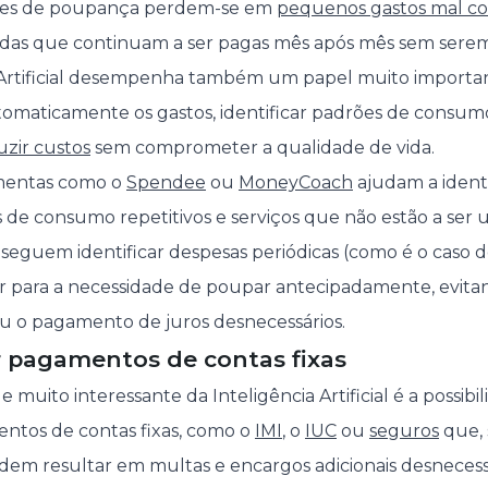
des de poupança perdem-se em
pequenos gastos mal co
das que continuam a ser pagas mês após mês sem serem 
ia Artificial desempenha também um papel muito import
tomaticamente os gastos, identificar padrões de consum
uzir custos
sem comprometer a qualidade de vida.
amentas como o
Spendee
ou
MoneyCoach
ajudam a identi
 de consumo repetitivos e serviços que não estão a ser ut
nseguem identificar despesas periódicas (como é o caso 
tar para a necessidade de poupar antecipadamente, evita
u o pagamento de juros desnecessários.
r pagamentos de contas fixas
 muito interessante da Inteligência Artificial é a possibi
ntos de contas fixas, como o
IMI
, o
IUC
ou
seguros
que, 
dem resultar em multas e encargos adicionais desnecessá