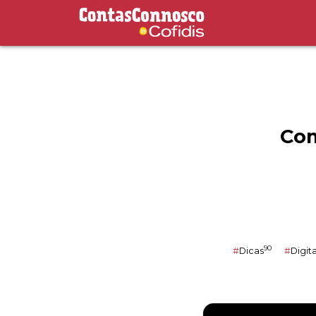
Contas Connosco by Cofidis
Com
90
#
Dicas
#
Digita