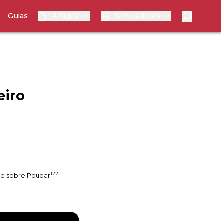
Guias
Artigos
Simuladores
eiro
122
o sobre Poupar