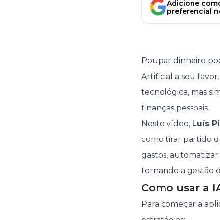
Adicione como
preferencial 
Poupar dinheiro
pod
Artificial a seu fav
tecnológica, mas si
finanças pessoais
.
Neste vídeo,
Luís P
como tirar partido 
gastos, automatiza
tornando a
gestão d
Como usar a IA
Para começar a aplica
estratégias: