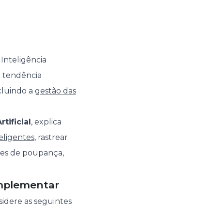
 Inteligência
ma tendência
ncluindo a
gestão das
tificial
, explica
eligentes
, rastrear
des de poupança,
implementar
nsidere as seguintes