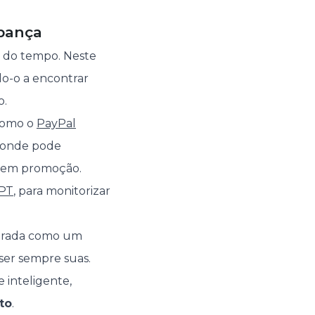
upança
 do tempo. Neste
do-o a encontrar
o.
 como o
PayPal
, onde pode
a em promoção.
PT
, para monitorizar
ncarada como um
 ser sempre suas.
 inteligente,
to
.