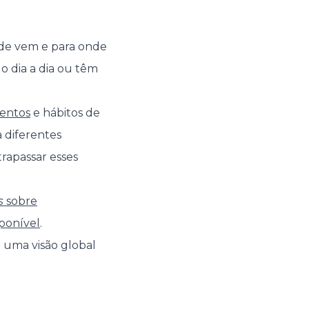
nde vem e para onde
o dia a dia ou têm
entos
e hábitos de
a diferentes
rapassar esses
s
sobre
ponível
.
r uma visão global