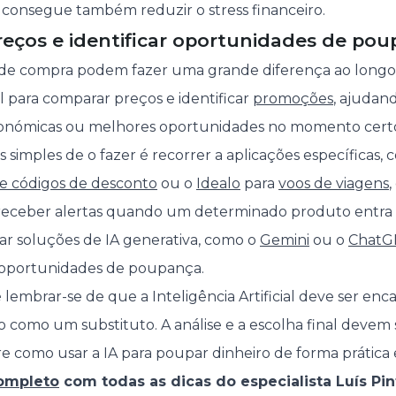
 consegue também reduzir o stress financeiro.
reços e identificar oportunidades de po
de compra podem fazer uma grande diferença ao longo
al para comparar preços e identificar
promoções
, ajudan
económicas ou melhores oportunidades no momento cert
 simples de o fazer é recorrer a aplicações específicas,
e códigos de desconto
ou o
Idealo
para
voos de viagens
receber alertas quando um determinado produto entr
zar soluções de IA generativa, como o
Gemini
ou o
ChatG
 oportunidades de poupança.
 lembrar-se de que a Inteligência Artificial deve ser e
ão como um substituto. A análise e a escolha final devem
e como usar a IA para poupar dinheiro de forma prática e
completo
com todas as dicas do especialista Luís Pin