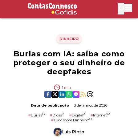
Contas Connosco by Cofidis
Abri
DINHEIRO
Burlas com IA: saiba como
proteger o seu dinheiro de
deepfakes
1
min
Data de publicação
3 de março de 2026
14
91
21
92
#
Burlas
#
Dicas
#
Digital
#
Internet
213
#
Tudo sobre Dinheiro
Luis Pinto