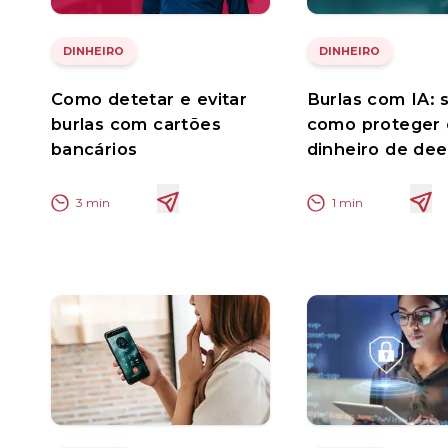
DINHEIRO
DINHEIRO
Como detetar e evitar
Burlas com IA: 
burlas com cartões
como proteger 
bancários
dinheiro de de
3
min
1
min