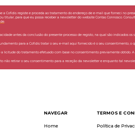
e a Cofidis registe e proceda ao tratamento do endereço de e-mail que forneci no pres
ou titular, para que eu possa receber a newsletter do website Contas Connosco. Consult
ade
.
vacidade antes da conclusão do presente processo de registo, na qual são indicados os s
fundamento para a Cofidis tratar o seu e-mail aqui fornecido é o seu consentimento, o q
 licitude do tratamento efetuado com base no consentimento previamente obtido. A C
o não retirar o seu consentimento para a receção da newsletter e enquanto tal newslet
NAVEGAR
TERMOS E CON
Home
Política de Priva