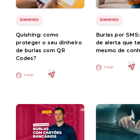
DINHEIRO
DINHEIRO
Quishing: como
Burlas por SMS: 
proteger o seu dinheiro
de alerta que t
de burlas com QR
mesmo de conh
Codes?
1
min
1
min