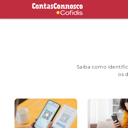
Contas Connosco by Cofidis
Saiba como identific
os 