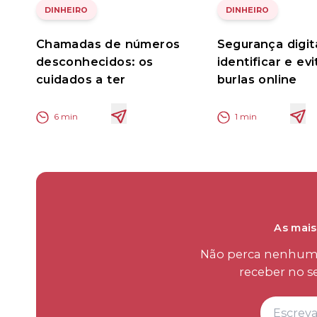
DINHEIRO
DINHEIRO
Chamadas de números
Segurança digit
desconhecidos: os
identificar e evi
cuidados a ter
burlas online
6
min
1
min
As mais
Não perca nenhum d
receber no s