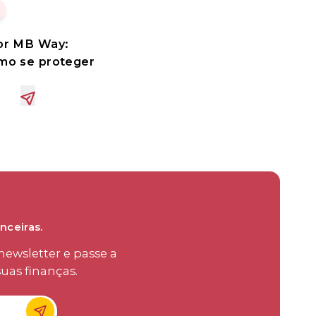
or MB Way:
mo se proteger
nceiras.
ewsletter e passe a
uas finanças.