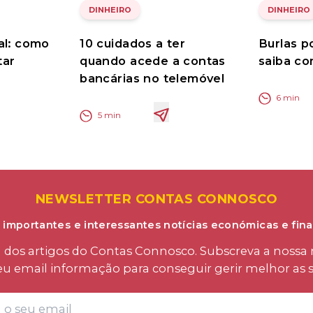
DINHEIRO
DINHEIRO
al: como
10 cuidados a ter
Burlas p
tar
quando acede a contas
saiba co
bancárias no telemóvel
6
min
5
min
NEWSLETTER CONTAS CONNOSCO
 importantes e interessantes notícias económicas e fina
os artigos do Contas Connosco. Subscreva a nossa n
eu email informação para conseguir gerir melhor as s