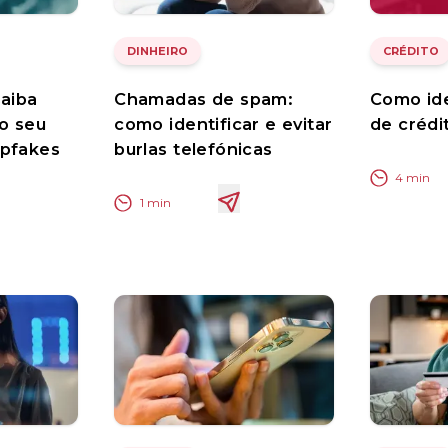
DINHEIRO
CRÉDITO
saiba
Chamadas de spam:
Como ide
o seu
como identificar e evitar
de crédi
epfakes
burlas telefónicas
4
min
1
min