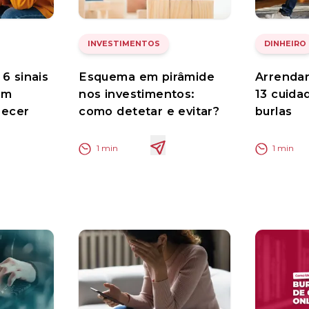
INVESTIMENTOS
DINHEIRO
6 sinais
Esquema em pirâmide
Arrendar
em
nos investimentos:
13 cuida
ecer
como detetar e evitar?
burlas
1
min
1
min