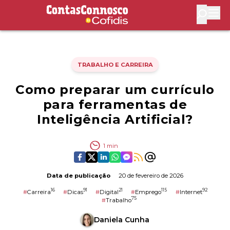
Contas Connosco by Cofidis
Abri
TRABALHO E CARREIRA
Como preparar um currículo
para ferramentas de
Inteligência Artificial?
1
min
Data de publicação
20 de fevereiro de 2026
16
91
21
115
92
#
Carreira
#
Dicas
#
Digital
#
Emprego
#
Internet
75
#
Trabalho
Daniela Cunha