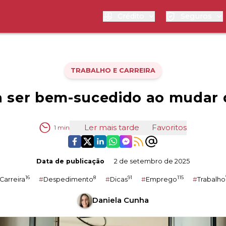
Crédito
Seguros
TRABALHO E CARREIRA
ra ser bem-sucedido ao mudar
Ler mais tarde
Favoritos
1
min
Data de publicação
2 de setembro de 2025
16
8
91
115
Carreira
#
Despedimento
#
Dicas
#
Emprego
#
Trabalho
Daniela Cunha