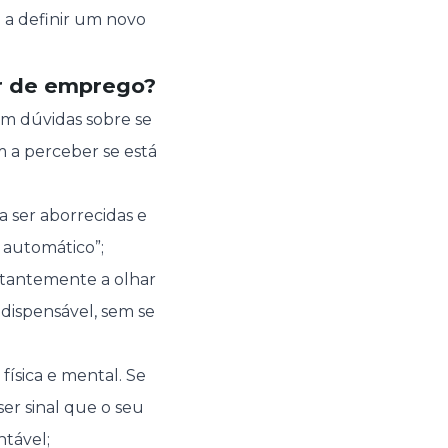
o a definir um novo
ar de emprego?
em dúvidas sobre se
m a perceber se está
 ser aborrecidas e
 automático”;
stantemente a olhar
ndispensável, sem se
ísica e mental. Se
er sinal que o seu
ntável;