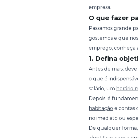
empresa.
O que fazer p
Passamos grande par
gostemos e que nos 
emprego, conheça ab
1. Defina obje
Antes de mais, deve
o que é indispensáv
salário, um
horário m
Depois, é fundame
habitação
e contas 
no imediato ou esp
De qualquer forma,
identificar com a em