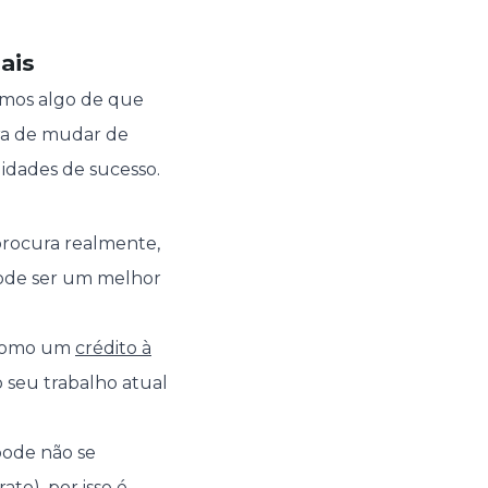
ais
ermos algo de que
ura de mudar de
idades de sucesso.
 procura realmente,
(pode ser um melhor
, como um
crédito à
 seu trabalho atual
pode não se
to), por isso é