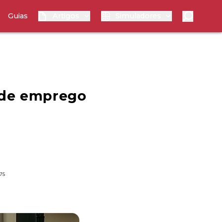
Guias
Artigos
Simuladores
 de emprego
75