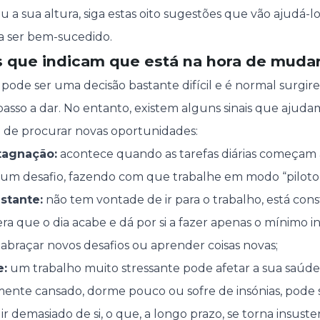
 a sua altura, siga estas oito sugestões que vão ajudá-l
 a ser bem-sucedido.
is que indicam que está na hora de mud
de ser uma decisão bastante difícil e é normal surgir
sso a dar. No entanto, existem alguns sinais que ajuda
 de procurar novas oportunidades:
tagnação:
acontece quando as tarefas diárias começam a
 um desafio, fazendo com que trabalhe em modo “piloto
stante:
não tem vontade de ir para o trabalho, está con
era que o dia acabe e dá por si a fazer apenas o mínimo i
 abraçar novos desafios ou aprender coisas novas;
e:
um trabalho muito stressante pode afetar a sua saúde f
ente cansado, dorme pouco ou sofre de insónias, pode s
r demasiado de si, o que, a longo prazo, se torna insuste