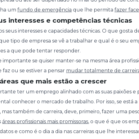
nha um
fundo de emergência
que lhe permita
fazer face
eus interesses e competências técnicas
os seus interesses e capacidades técnicas. O que gosta d
que tipo de empresa se vê a trabalhar e qual é o seu e
es a que pode tentar responder.
e importante se quiser manter-se na mesma área profiss
 faz ou se estiver a pensar
mudar totalmente de carreir
 áreas que mais estão a crescer
rtante ter um emprego alinhado com as suas paixões e p
l conhecer o mercado de trabalho. Por isso, se está a
mas também de carreira, deve, primeiro, fazer uma pesq
s
áreas profissionais mais promissoras
, o que é que os em
tos e como é o dia a dia nas carreiras que lhe interessa