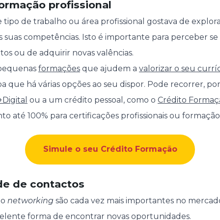
formação profissional
 tipo de trabalho ou área profissional gostava de explor
as suas competências. Isto é importante para perceber se 
os ou de adquirir novas valências.
 pequenas
formações
que ajudem a
valorizar o seu currí
iba que há várias opções ao seu dispor. Pode recorrer, po
Digital
ou a um crédito pessoal, como o
Crédito Formaçã
to até 100% para certificações profissionais ou formação
Simule o seu Crédito Formação
ede de contactos
 o
networking
são cada vez mais importantes no mercado
lente forma de encontrar novas oportunidades.