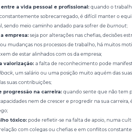
 entre a vida pessoal e profissional:
quando o trabal
 constantemente sobrecarregado, é difícil manter o equil
nal, sendo meio caminho andado para sofrer de
burnout
;
 a empresa:
seja por alterações nas chefias, decisões es
ou mudanças nos processos de trabalho, há muitos moti
deixem de estar alinhados com os da empresa;
 valorização:
a falta de reconhecimento pode manifest
dback
, um salário ou uma posição muito aquém das sua
as suas contribuições;
 progressão na carreira:
quando sente que não tem po
apacidades nem de crescer e progredir na sua carreira, 
go;
lho tóxico:
pode refletir-se na falta de apoio, numa cul
elação com colegas ou chefias e em conflitos constante