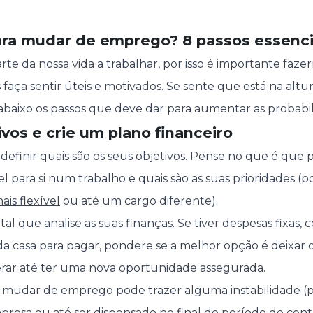
ara mudar de emprego? 8 passos essenci
te da nossa vida a trabalhar, por isso é importante faz
faça sentir úteis e motivados. Se sente que está na alt
aixo os passos que deve dar para aumentar as probabil
tivos e crie um plano financeiro
 definir quais são os seus objetivos. Pense no que é que
el para si num trabalho e quais são as suas prioridades 
ais flexível
ou até um cargo diferente).
ntal que
analise as suas finanças
. Se tiver despesas fixas
da casa para pagar, pondere se a melhor opção é deixar o
erar até ter uma nova oportunidade assegurada.
 mudar de emprego pode trazer alguma instabilidade (
presa ou até ser dispensado no final do período de contra