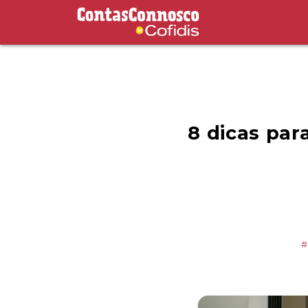
Contas Connosco by Cofidis
8 dicas pa
#