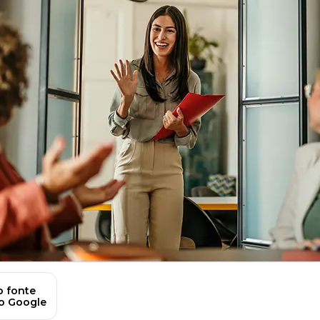
 fonte
no Google