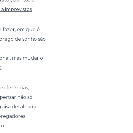
 a imprevistos
.
e fazer, em que é
mprego de sonho são
ional, mas mudar o
a
.
referências,
 pensar não só
uisa detalhada.
pregadores
m.