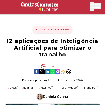
Contas Connosco by Cofidis
Abri
TRABALHO E CARREIRA
12 aplicações de Inteligência
Artificial para otimizar o
trabalho
1
min
Data de publicação
3 de fevereiro de 2026
91
21
92
2
75
#
Dicas
#
Digital
#
Internet
#
Produtividade
#
Trabalho
Daniela Cunha