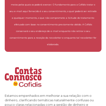
meios pelos quais os poderá exercer. O fundamento para a Cofidis tratar o
seu e-mail aqui fornecido é o seu consentimento, o qual poderá ser retirado
a qualquer momento, o que não compromete a licitude do tratamento
efetuado com base no consentimento previamente obtido. A Cofidis
conservará o seu endereço de e-mail enquanto não retirar o seu
consentimento para a receção da newsletter e enquanto tal newsletter for
elaborada.
Estamos empenhados em melhorar a sua relação com o
dinheiro, clarificando temáticas naturalmente confusas ou
pouco claras relacionadas com a gestão de dinheiro e