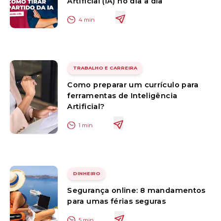
Artificial (IA) no dia a dia
4
min
TRABALHO E CARREIRA
Como preparar um currículo para
ferramentas de Inteligência
Artificial?
1
min
DINHEIRO
Segurança online: 8 mandamentos
para umas férias seguras
5
min