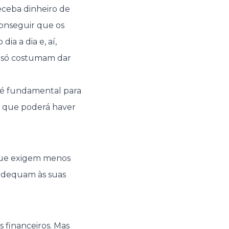
receba dinheiro de
conseguir que os
ia a dia e, aí,
es só costumam dar
 é fundamental para
a que poderá haver
 que exigem menos
 adequam às suas
s financeiros
. Mas