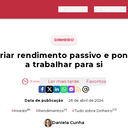
Crédito
Seguros
DINHEIRO
riar rendimento passivo e pon
a trabalhar para si
Ler mais tarde
Favoritos
5
min
Data de publicação
26 de abril de 2024
84
24
213
#
Investir
#
Rendimentos
#
Tudo sobre Dinheiro
Daniela Cunha