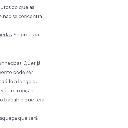
guros do que as
e não se concentra
oedas
. Se procura
onhecidas. Quer já
mento pode ser
ndá-lo a longo ou
será uma opção
o trabalho que terá
 esqueça que terá