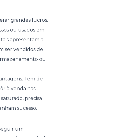
erar grandes lucros.
ssos ou usados em
gitais apresentam a
m ser vendidos de
de armazenamento ou
vantagens. Tem de
pôr à venda nas
 saturado, precisa
tenham sucesso.
nseguir um