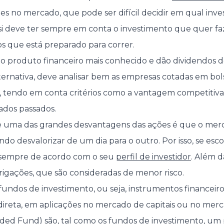
s no mercado, que pode ser difícil decidir em qual invest
i deve ter sempre em conta o investimento que quer faz
os que está preparado para correr.
, o produto financeiro mais conhecido e dão dividendos d
lternativa, deve analisar bem as empresas cotadas em bol
r, tendo em conta critérios como a vantagem competitiva,
ados passados.
 uma das grandes desvantagens das ações é que o merca
ndo desvalorizar de um dia para o outro. Por isso, se esco
o sempre de acordo com o seu
perfil de investidor
. Além 
rigações, que são consideradas de menor risco.
fundos de investimento, ou seja, instrumentos financei
ndireta, em aplicações no mercado de capitais ou no merca
aded Fund)
são, tal como os fundos de investimento, um p