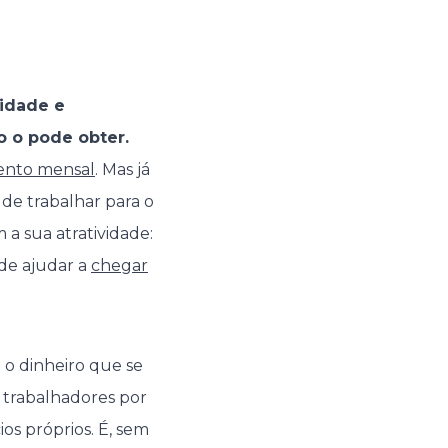
lidade e
o o pode obter.
mento mensal
. Mas já
 de trabalhar para o
a sua atratividade:
de ajudar a
chegar
 o dinheiro que se
e trabalhadores por
s próprios. É, sem