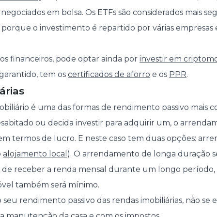
 negociados em bolsa. Os ETFs são considerados mais se
 porque o investimento é repartido por várias empresas 
s financeiros, pode optar ainda por
investir em criptom
garantido, tem os
certificados de aforro
e os
PPR
.
árias
iliário é uma das formas de rendimento passivo mais c
abitado ou decida investir para adquirir um, o arrenda
em termos de lucro. E neste caso tem duas opções: arre
o
alojamento local
). O arrendamento de longa duração 
 de receber a renda mensal durante um longo período, 
óvel também será mínimo.
o seu rendimento passivo das rendas imobiliárias, não se
a manutenção da casa e com os impostos.