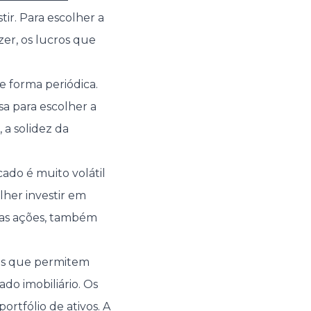
ir. Para escolher a
er, os lucros que
e forma periódica.
sa para escolher a
 a solidez da
do é muito volátil
lher investir em
das ações, também
ros que permitem
do imobiliário. Os
ortfólio de ativos. A