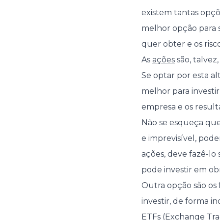
existem tantas opçõe
melhor opção para s
quer obter e os risc
As
ações
são, talvez
Se optar por esta a
melhor para investi
empresa e os result
Não se esqueça que
e imprevisível, pode
ações, deve fazê-l
pode investir em ob
Outra opção são os 
investir, de forma i
ETFs (Exchange Tr