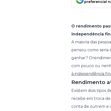
preferencial 
O rendimento pass
independência fin
A maioria das pesso
pensou como seria s
ganhar? O
rendiment
com pouco ou nenh
à independência fin
Rendimento at
Existem dois tipos d
recebe em troca de 
conta de outrem e 