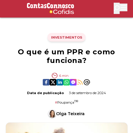
Contas Connosco by Cofidis
Abri
INVESTIMENTOS
O que é um PPR e como
funciona?
6
min
Data de publicação
3 de setembro de 2024
198
#
Poupança
Olga Teixeira