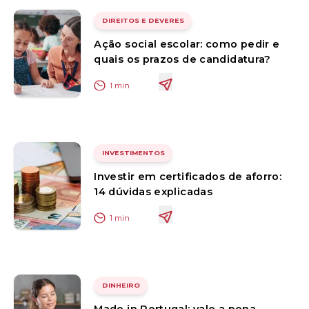
DIREITOS E DEVERES
Ação social escolar: como pedir e
quais os prazos de candidatura?
1
min
INVESTIMENTOS
Investir em certificados de aforro:
14 dúvidas explicadas
1
min
DINHEIRO
Made in Portugal: vale a pena