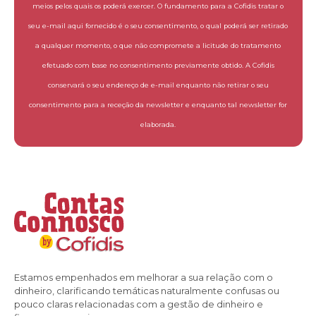
meios pelos quais os poderá exercer. O fundamento para a Cofidis tratar o
seu e-mail aqui fornecido é o seu consentimento, o qual poderá ser retirado
a qualquer momento, o que não compromete a licitude do tratamento
efetuado com base no consentimento previamente obtido. A Cofidis
conservará o seu endereço de e-mail enquanto não retirar o seu
consentimento para a receção da newsletter e enquanto tal newsletter for
elaborada.
Estamos empenhados em melhorar a sua relação com o
dinheiro, clarificando temáticas naturalmente confusas ou
pouco claras relacionadas com a gestão de dinheiro e