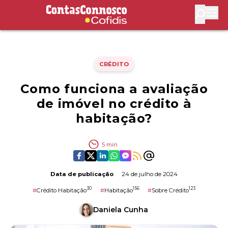
Contas Connosco by Cofidis
Abri
CRÉDITO
Como funciona a avaliação
de imóvel no crédito à
habitação?
5
min
Data de publicação
24 de julho de 2024
30
156
123
#
Crédito Habitação
#
Habitação
#
Sobre Crédito
Daniela Cunha