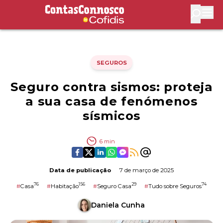
Contas Connosco by Cofidis
Abri
SEGUROS
Seguro contra sismos: proteja
a sua casa de fenómenos
sísmicos
6
min
Data de publicação
7 de março de 2025
76
156
29
74
#
Casa
#
Habitação
#
Seguro Casa
#
Tudo sobre Seguros
Daniela Cunha