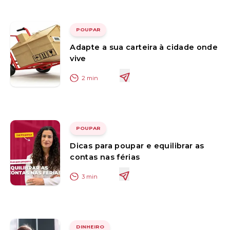
POUPAR
Adapte a sua carteira à cidade onde
vive
2
min
POUPAR
Dicas para poupar e equilibrar as
contas nas férias
3
min
DINHEIRO