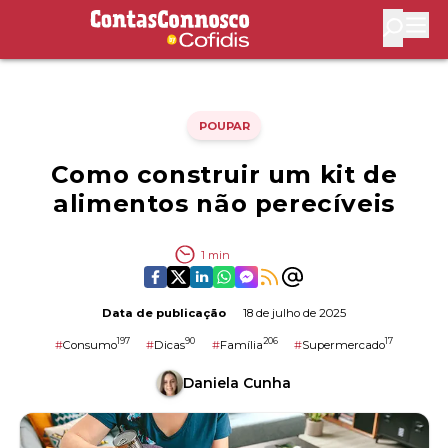
Contas Connosco by Cofidis
Abri
POUPAR
Como construir um kit de
alimentos não perecíveis
1
min
Data de publicação
18 de julho de 2025
197
90
206
17
#
Consumo
#
Dicas
#
Família
#
Supermercado
Daniela Cunha