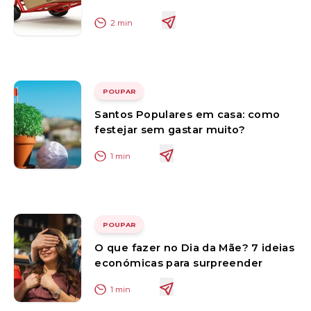
2
min
POUPAR
Santos Populares em casa: como
festejar sem gastar muito?
1
min
POUPAR
O que fazer no Dia da Mãe? 7 ideias
económicas para surpreender
1
min