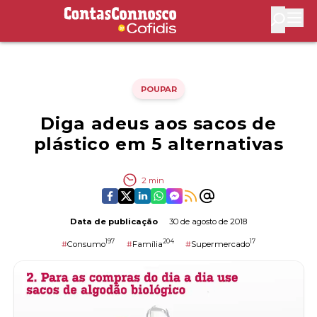
Contas Connosco by Cofidis
Abri
POUPAR
Diga adeus aos sacos de
plástico em 5 alternativas
2
min
Data de publicação
30 de agosto de 2018
197
204
17
#
Consumo
#
Família
#
Supermercado