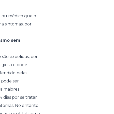
e ou médico que o
a sintomas, por
mesmo sem
 são expelidas, por
agioso e pode
efendido pelas
l pode ser
ma maiores
dias por se tratar
ntomas. No entanto,
ão social, tal como