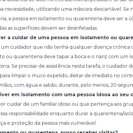
a necessidade, utilizando uma máscara descartável. Se nã
ia, a pessoa em isolamento ou quarentena deve ser a últi
odas as superfícies devem ser desinfetadas.
ver a cuidar de uma pessoa em isolamento ou quar
s, um cuidador que não tenha qualquer doença crónica ou
to ou quarentena deve tapar a boca e o nariz com um l
rra. Se precisar de assistência nesta tarefa, o cuidador
 para limpar o muco expelido, deitar de imediato no cont
s mãos, com água e sabão, durante, pelo menos, 20 segun
tiver em isolamento com uma pessoa idosa ao seu 
por cuidar de um familiar idoso ou que pertença aos grup
 essa responsabilidade enquanto durar a quarentena/iso
a e proteção da pessoa mais vulnerável.
lamento ou quarentena, posso receber visitas?