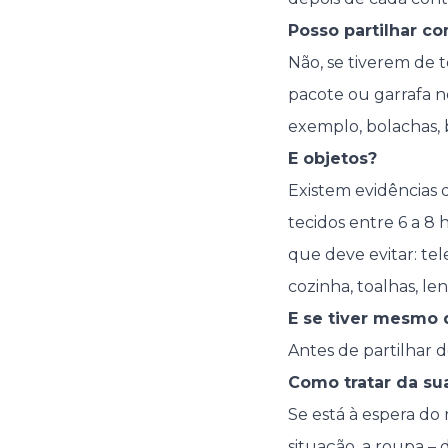
Posso partilhar 
Não, se tiverem de
pacote ou garrafa n
exemplo, bolachas, b
E objetos?
Existem evidências 
tecidos entre 6 a 8 
que deve evitar: tel
cozinha, toalhas, len
E se tiver mesmo d
Antes de partilhar 
Como tratar da su
Se está à espera do
situação, a roupa – 