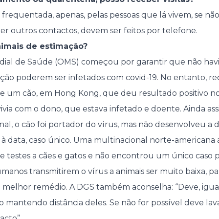
 frequentada, apenas, pelas pessoas que lá vivem, se não
er outros contactos, devem ser feitos por telefone.
animais de estimação?
ial de Saúde (OMS) começou por garantir que não havi
ação poderem ser infetados com covid-19. No entanto, re
e um cão, em Hong Kong, que deu resultado positivo nos
vivia com o dono, que estava infetado e doente. Ainda as
nal, o cão foi portador do vírus, mas não desenvolveu 
té à data, caso único. Uma multinacional norte-americana
de testes a cães e gatos e não encontrou um único caso p
manos transmitirem o vírus a animais ser muito baixa, p
o melhor remédio. A DGS também aconselha: “Deve, igua
o mantendo distância deles. Se não for possível deve lav
acto”.