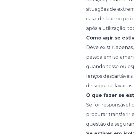
situações de extrem
casa-de-banho própr
após a utilização, t
Como agir se esti
Deve existir, apena
pessoa em isolamen
quando tosse ou espi
lenços descartáveis
de seguida, lavar a
O que fazer se es
Se for responsável 
procurar transferir
questão de seguranç
Se estiver em iso