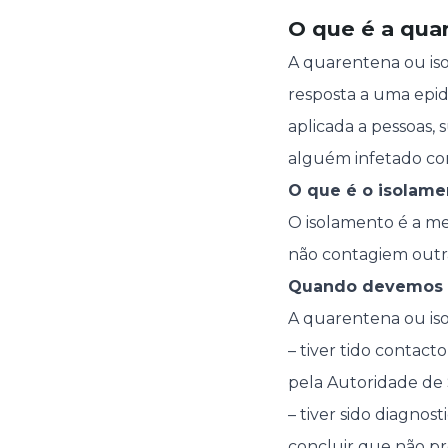
O que é a qua
A quarentena ou iso
resposta a uma epid
aplicada a pessoas,
alguém infetado c
O que é o isolame
O isolamento é a me
não contagiem outra
Quando devemos f
A quarentena ou is
– tiver tido conta
pela Autoridade de 
– tiver sido diagnost
concluir que não p