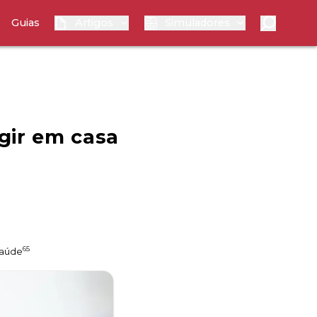
Guias
Artigos
Simuladores
gir em casa
65
aúde