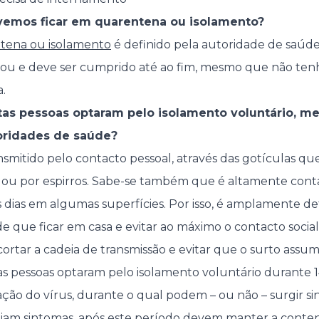
emos ficar em quarentena ou isolamento?
tena ou isolamento
é definido pela autoridade de saúd
ou e deve ser cumprido até ao fim, mesmo que não tenh
.
tas pessoas optaram pelo isolamento voluntário, 
oridades de saúde?
smitido pelo contacto pessoal, através das gotículas que
 ou por espirros. Sabe-se também que é altamente cont
os dias em algumas superfícies. Por isso, é amplamente d
e que ficar em casa e evitar ao máximo o contacto socia
ortar a cadeia de transmissão e evitar que o surto assu
 pessoas optaram pelo isolamento voluntário durante 14 
ão do vírus, durante o qual podem – ou não – surgir si
am sintomas, após este período devem manter a contenç