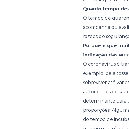
Quanto tempo dev
O tempo de
quaren
acompanha ou avali
razões de segurança
Porque é que mui
indicação das aut
O coronavírus é tran
exemplo, pela tosse
sobreviver até vári
autoridades de saúd
determinante para c
proporções. Algumas
do tempo de incubaç
mesmo que não surj