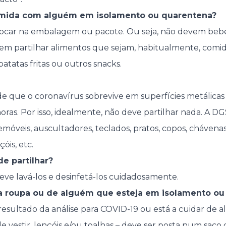
comida com alguém em isolamento ou quarentena?
 tocar na embalagem ou pacote. Ou seja, não devem be
em partilhar alimentos que sejam, habitualmente, comi
atatas fritas ou outros snacks.
de que o coronavírus sobrevive em superfícies metálicas 
horas. Por isso, idealmente, não deve partilhar nada. A 
emóveis, auscultadores, teclados, pratos, copos, chávenas
çóis, etc.
e partilhar?
deve lavá-los e desinfetá-los cuidadosamente.
a roupa ou de alguém que esteja em isolamento ou
 resultado da análise para COVID-19 ou está a cuidar de 
de vestir, lençóis e/ou toalhas – deve ser posta num saco