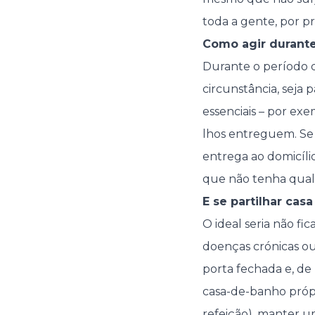
toda a gente, por p
Como agir durante
Durante o período 
circunstância, seja 
essenciais – por ex
lhos entreguem. Se 
entrega ao domicíli
que não tenha qual
E se partilhar cas
O ideal seria não f
doenças crónicas ou 
porta fechada e, de
casa-de-banho própr
refeição), manter um