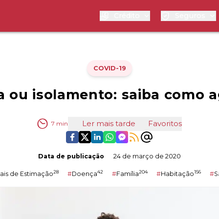
Crédito
Seguros
COVID-19
 ou isolamento: saiba como a
Ler mais tarde
Favoritos
7
min
Data de publicação
24 de março de 2020
28
42
204
156
ais de Estimação
#
Doença
#
Família
#
Habitação
#
S