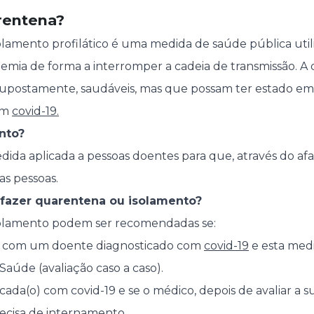
rentena?
lamento profilático é uma medida de saúde pública uti
emia de forma a interromper a cadeia de transmissão. A
 supostamente, saudáveis, mas que possam ter estado e
om
covid-19.
nto?
dida aplicada a pessoas doentes para que, através do afa
s pessoas.
azer quarentena ou isolamento?
olamento podem ser recomendadas se:
cto com um doente diagnosticado com
covid-19
e esta med
Saúde (avaliação caso a caso).
icada(o) com covid-19 e se o médico, depois de avaliar a su
recisa de internamento