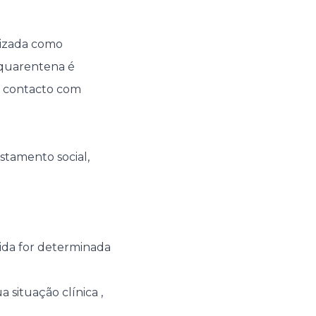
lizada como
 quarentena é
m contacto com
stamento social,
ida for determinada
a situação clínica ,