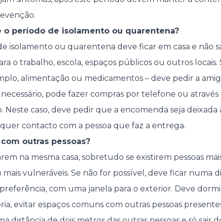
revenção.
 o período de isolamento ou quarentena?
de isolamento ou quarentena deve ficar em casa e não s
para o trabalho, escola, espaços públicos ou outros locais.
emplo, alimentação ou medicamentos – deve pedir a amig
necessário, pode fazer compras por telefone ou através 
o. Neste caso, deve pedir que a encomenda seja deixada 
quer contacto com a pessoa que faz a entrega.
a com outras pessoas?
icarem na mesma casa, sobretudo se existirem pessoas mai
mais vulneráveis. Se não for possível, deve ficar numa d
 preferência, com uma janela para o exterior. Deve dormi
ia, evitar espaços comuns com outras pessoas presentes
a distância de dois metros das outras pessoas e só sair 