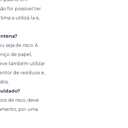
o for possível ter
ma a utilizá-la e,
entena?
 seja de risco. A
enço de papel,
 deve também utilizar
entor de resíduos e,
dos.
cuidado?
os de risco, deve
lamento, por uma