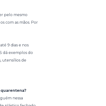
ber pelo mesmo
dos com as mãos. Por
até 9 dias e nos
DGS dá exemplos do
, utensílios de
 quarentena?
alguém nessa
 de plástico fechado