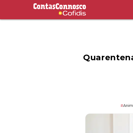
Contas Connosco by Cofidis
Quarentena
#
Anim