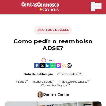
Contas Connosco by Cofidis
Abri
DIREITOS E DEVERES
Como pedir o reembolso
ADSE?
1
min
Data de publicação
23 de maio de 2025
65
25
44
#
Saúde
#
Seguro Saúde
#
Tudo sobre Despesas
74
#
Tudo sobre Seguros
Daniela Cunha