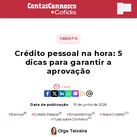
Contas Connosco by Cofidis
Abri
CRÉDITO
Crédito pessoal na hora: 5
dicas para garantir a
aprovação
1
min
Data de publicação
19 de junho de 2026
80
18
50
123
#
Bancos
#
Crédito Pessoal
#
Empréstimos
#
Sobre Crédito
213
#
Tudo sobre Dinheiro
Olga Teixeira