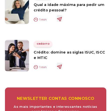
Qual a idade máxima para pedir um
crédito pessoal?
1
min
CRÉDITO
Crédito: domine as siglas ISUC, ISCC
e MTIC
1
min
NEWSLETTER CONTAS CONNOSCO
As mais importantes e interessantes notícias