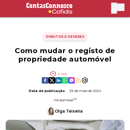
Contas Connosco by Cofidis
Abri
DIREITOS E DEVERES
Como mudar o registo de
propriedade automóvel
4
min
Data de publicação
29 de maio de 2024
42
#
Automóvel
Olga Teixeira