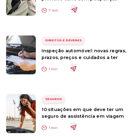
7
min
DIREITOS E DEVERES
Inspeção automóvel: novas regras,
prazos, preços e cuidados a ter
1
min
SEGUROS
10 situações em que deve ter um
seguro de assistência em viagem
1
min