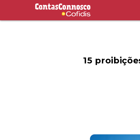
Contas Connosco by Cofidis
15 proibiçõ