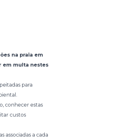
ções na praia em
ar em multa nestes
peitadas para
iental.
o, conhecer estas
tar custos
tas associadas a cada