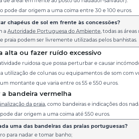
xa de areal em frente ao posto do nadador-salvador).
ção pode dar origem a uma coima entre 30 e 100 euros.
car chapéus de sol em frente às concessões?
m a
Autoridade Portuguesa do Ambiente
, todas as área
e praia podem ser livremente utilizadas pelos banhistas.
a alta ou fazer ruído excessivo
atividade ruidosa que possa perturbar e causar incómod
o a utilização de colunas ou equipamentos de som com 
um montante que varia entre os 55 e 550 euros.
r a bandeira vermelha
sinalização da praia
, como bandeiras e indicações dos na
 pode dar origem a uma coima até 550 euros.
cada uma das bandeiras das praias portuguesas?
ro para nadar e tomar banho;