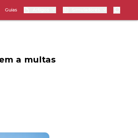
Guias
Artigos
Simuladores
gem a multas