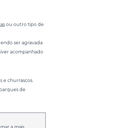
as
ou outro tipo de
odendo ser agravada
stiver acompanhado
s e churrascos.
 parques de
umar a mais