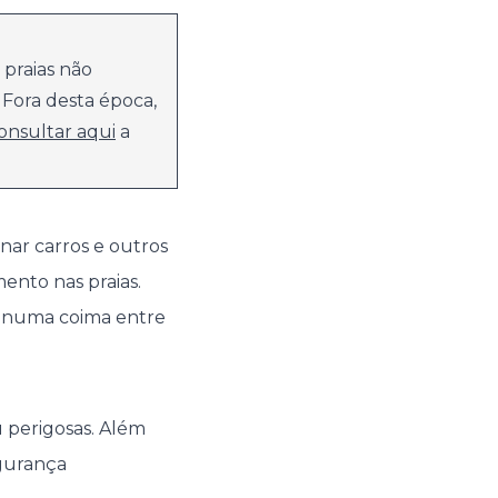
praias não
 Fora desta época,
onsultar aqui
a
onar carros e outros
ento nas praias.
r numa coima entre
 perigosas. Além
egurança