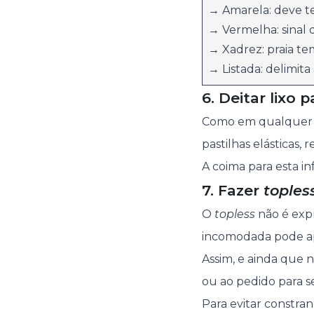
→ Amarela: deve te
→ Vermelha: sinal d
→ Xadrez: praia te
→ Listada: delimita
6. Deitar lixo 
Como em qualquer ou
pastilhas elásticas,
A coima para esta in
7. Fazer
toples
O
topless
não é expr
incomodada pode ap
Assim, e ainda que 
ou ao pedido para se
Para evitar constra