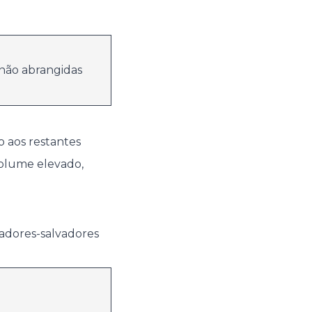
s não abrangidas
o aos restantes
volume elevado,
dadores-salvadores