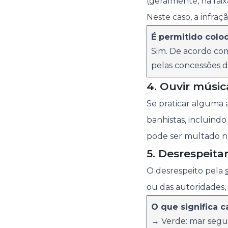
(geralmente, na fai
Neste caso, a infra
É permitido colo
Sim. De acordo co
pelas concessões d
4. Ouvir músic
Se praticar alguma 
banhistas, incluind
pode ser multado n
5. Desrespeita
O desrespeito pela
ou das autoridades,
O que significa 
→ Verde: mar segu