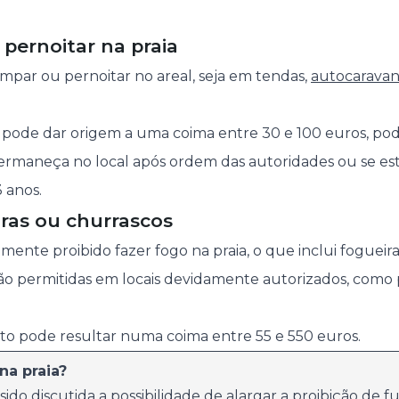
pernoitar na praia
mpar ou pernoitar no areal, seja em tendas,
autocaravan
ção pode dar origem a uma coima entre 30 e 100 euros, p
permaneça no local após ordem das autoridades ou se e
 anos.
iras ou churrascos
nte proibido fazer fogo na praia, o que inclui fogueira
 são permitidas em locais devidamente autorizados, como
o pode resultar numa coima entre 55 e 550 euros.
na praia?
sido discutida a possibilidade de alargar a proibição de f