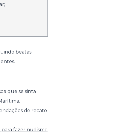
ar;
luindo beatas,
dentes.
oa que se sinta
arítima.
mendações de recato
s para fazer nudismo