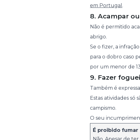
em Portugal
.
8. Acampar ou 
Não é permitido aca
abrigo.
Se o fizer, a infra
para o dobro caso 
por um menor de 13
9. Fazer fogue
Também é expressame
Estas atividades só
campismo.
O seu incumpriment
É proibido fumar 
Não. Apesar de ter 