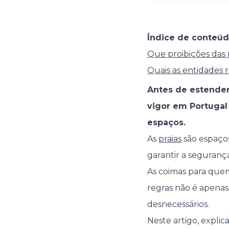
Índice de conteúd
Que proibições das 
Quais as entidades r
Antes de estender 
vigor em Portugal
espaços.
As
praias
são espaços
garantir a seguranç
As coimas para quem
regras não é apena
desnecessários.
Neste artigo, explic