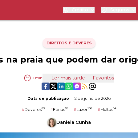
Crédito
Seguros
DIREITOS E DEVERES
es na praia que podem dar ori
Ler mais tarde
Favoritos
1
min
Data de publicação
2 de julho de 2026
63
69
106
14
#
Deveres
#
Férias
#
Lazer
#
Multas
Daniela Cunha