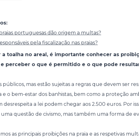
os:
praias portuguesas dão origem a multas?
esponsáveis pela fiscalização nas praias?
a toalha no areal, é importante conhecer as proibi
 e perceber o que é permitido e o que pode result
 públicos, mas estão sujeitas a regras que devem ser res
a e o bem-estar dos banhistas, bem como a proteção amb
 desrespeita a lei podem chegar aos 2.500 euros. Por iss
s uma questão de civismo, mas também uma forma de evi
amos as principais proibições na praia e as respetivas mul