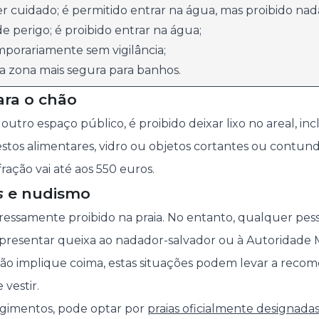
r cuidado; é permitido entrar na água, mas proibido nad
e perigo; é proibido entrar na água;
mporariamente sem vigilância;
 a zona mais segura para banhos.
para o chão
tro espaço público, é proibido deixar lixo no areal, inc
 restos alimentares, vidro ou objetos cortantes ou contun
fração vai até aos 550 euros.
s
e nudismo
essamente proibido na praia. No entanto, qualquer pess
resentar queixa ao nadador-salvador ou à Autoridade M
não implique coima, estas situações podem levar a reco
 vestir.
ngimentos, pode optar por
praias oficialmente designada