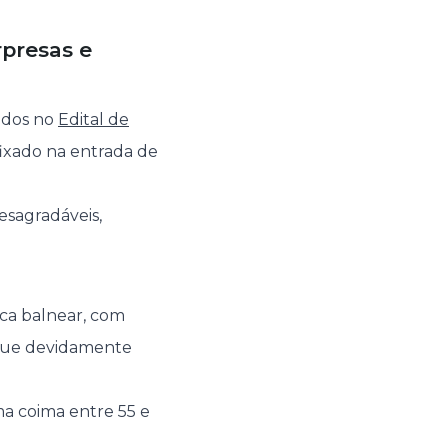
rpresas e
nidos no
Edital de
fixado na entrada de
esagradáveis,
ca balnear, com
e que devidamente
ma coima entre 55 e