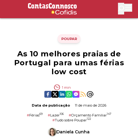
Contas Connosco by Cofidis
Abri
POUPAR
As 10 melhores praias de
Portugal para umas férias
low cost
1
min
Data de publicação
11 de maio de 2026
69
106
147
#
Férias
#
Lazer
#
Orçamento Familiar
122
#
Tudo sobre Poupar
Daniela Cunha