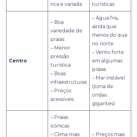
rica e variada
turísticas
– Água fria,
– Boa
ainda que
variedade de
menos do que
praias
no norte
– Menor
– Vento forte
pressão
Centro
em algumas
turística
praias
– Boas
– Mar instável
infraestruturas
(zona de
– Preços
ondas
acessíveis
gigantes)
– Praias
icónicas
– Clima mais
– Preços mais