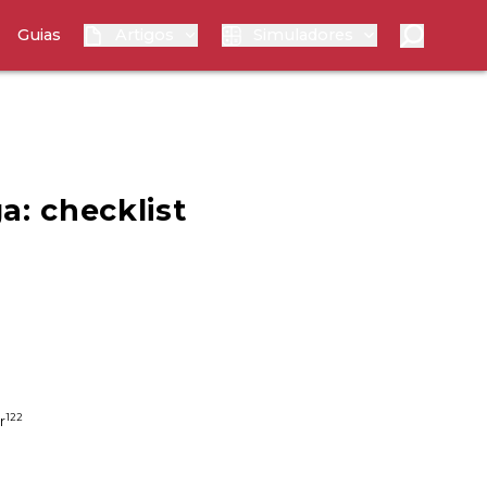
Guias
Artigos
Simuladores
: checklist
122
r