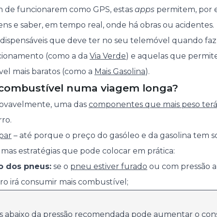
ém de funcionarem como GPS, estas
apps
permitem, por 
ens e saber, em tempo real, onde há obras ou acidentes.
indispensáveis que deve ter no seu telemóvel quando f
acionamento (como a da
Via Verde
) e aquelas que permit
vel mais baratos (como a
Mais Gasolina
).
combustível numa viagem longa?
rovavelmente, uma das
componentes que mais peso ter
ro.
par
– até porque o preço do gasóleo e da gasolina tem s
mas estratégias que pode colocar em prática:
o dos pneus:
se o
pneu estiver furado
ou com pressão a
o irá consumir mais combustível;
us abaixo da pressão recomendada pode aumentar o co