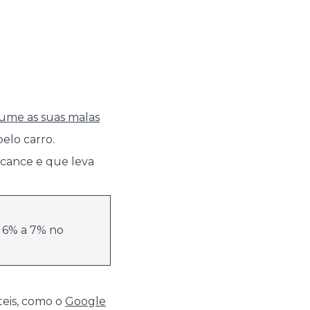
ume as suas malas
elo carro.
alcance e que leva
 6% a 7% no
teis, como o
Google