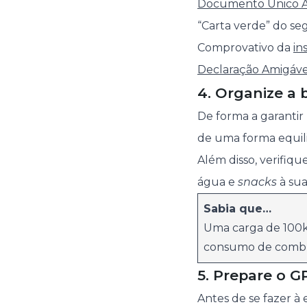
Documento Único 
“Carta verde” do s
Comprovativo da
in
Declaração Amigáve
4. Organize a
De forma a garantir
de uma forma equili
Além disso, verifiqu
água e
snacks
à sua
Sabia que…
Uma carga de 100k
consumo de combu
5. Prepare o G
Antes de se fazer à