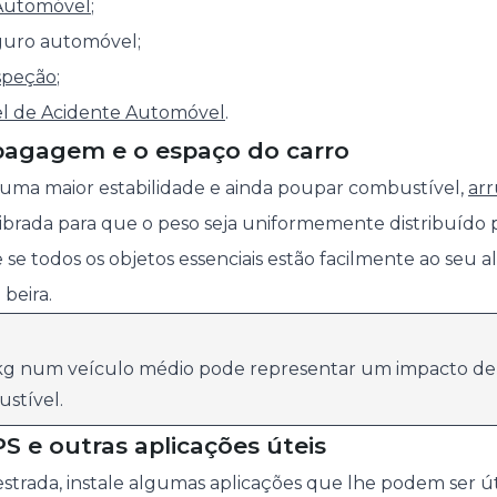
Automóvel
;
eguro automóvel;
speção
;
l de Acidente Automóvel
.
 bagagem e o espaço do carro
 uma maior estabilidade e ainda poupar combustível,
arr
brada para que o peso seja uniformemente distribuído p
e se todos os objetos essenciais estão facilmente ao seu 
 beira.
g num veículo médio pode representar um impacto de
stível.
PS e outras aplicações úteis
 estrada, instale algumas aplicações que lhe podem ser ú