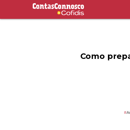
Contas Connosco by Cofidis
Como prepa
#
A