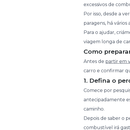
excessivos de combus
Por isso, desde a ve
paragens, há vários
Para o ajudar, cri
viagem longa de car
Como preparar
Antes de
partir em 
carro e confirmar q
1. Defina o pe
Comece por pesquisa
antecipadamente est
caminho.
Depois de saber o p
combustível irá gas