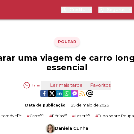
Crédito
Seguros
POUPAR
rar uma viagem de carro longa
essencial
Ler mais tarde
Favoritos
1
min
Data de publicação
25 de maio de 2026
42
64
69
106
utomóvel
#
Carro
#
Férias
#
Lazer
#
Tudo sobre Poupa
Daniela Cunha