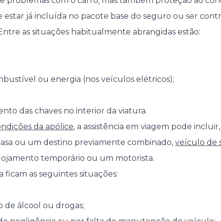
e problemas com o carro, mas também proteção ao cond
 estar já incluída no pacote base do seguro ou ser co
 Entre as situações habitualmente abrangidas estão:
mbustível ou energia (nos veículos elétricos);
to das chaves no interior da viatura.
ndições da apólice
, a assistência em viagem pode incluir,
casa ou um destino previamente combinado,
veículo de 
alojamento temporário ou um motorista.
 ficam as seguintes situações:
 de álcool ou drogas;