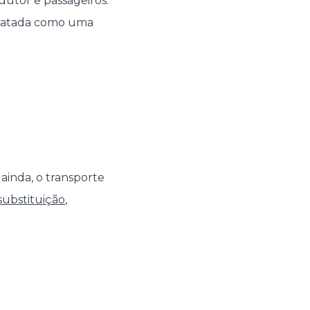
utor e passageiros.
ntratada como uma
 ainda, o transporte
substituição
,