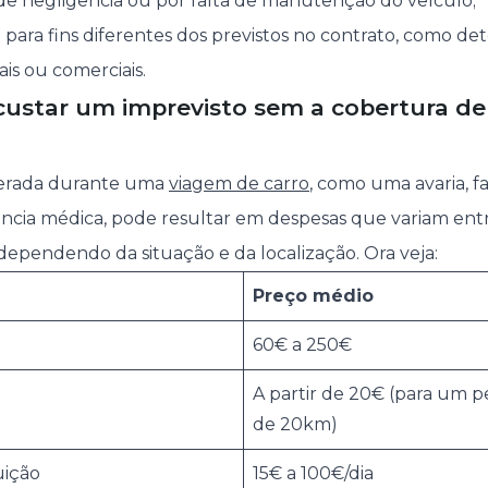
 de negligência ou por falta de manutenção do veículo;
a para fins diferentes dos previstos no contrato, como d
ais ou comerciais.
ustar um imprevisto sem a cobertura de 
perada durante uma
viagem de carro
, como uma avaria, f
cia médica, pode resultar em despesas que variam ent
dependendo da situação e da localização. Ora veja:
Preço médio
60€ a 250€
A partir de 20€ (para um p
de 20km)
uição
15€ a 100€/dia