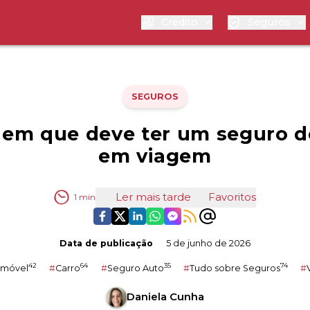
Crédito
Seguros
SEGUROS
 em que deve ter um seguro d
em viagem
Ler mais tarde
Favoritos
1
min
Data de publicação
5 de junho de 2026
42
64
35
74
omóvel
#
Carro
#
Seguro Auto
#
Tudo sobre Seguros
#
Daniela Cunha