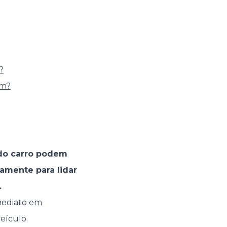
?
em?
 do carro podem
amente para lidar
.
imediato em
eículo.