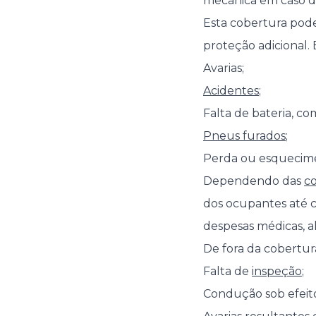
mecânica em caso d
Esta cobertura pode
proteção adicional.
Avarias;
Acidentes
;
Falta de bateria, co
Pneus furados
;
Perda ou esquecimen
Dependendo das
co
dos ocupantes até 
despesas médicas, 
De fora da cobertura
Falta de
inspeção
;
Condução sob efeito