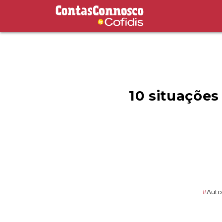
Contas Connosco by Cofidis
10 situações
#
Aut