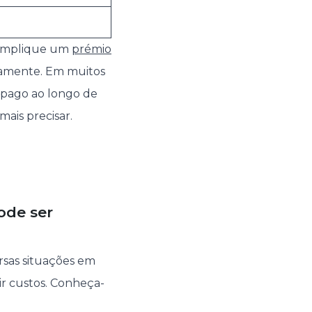
m implique um
prémio
damente. Em muitos
r pago ao longo de
ais precisar.
ode ser
rsas situações em
ir custos. Conheça-