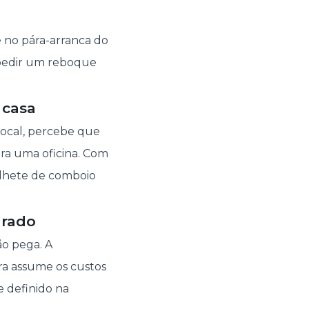
e no pára-arranca do
 pedir um reboque
 casa
 local, percebe que
ara uma oficina. Com
ilhete de comboio
arado
ão pega. A
ra assume os custos
e definido na