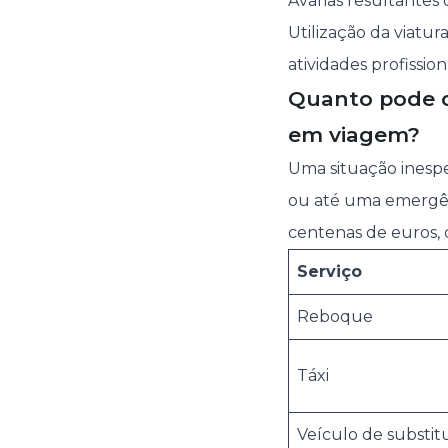
Avarias resultantes
Utilização da viatur
atividades profission
Quanto pode c
em viagem?
Uma situação ines
ou até uma emergên
centenas de euros, 
Serviço
Reboque
Táxi
Veículo de substit