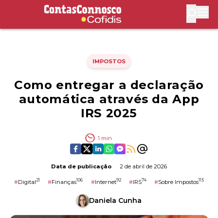
Contas Connosco by Cofidis
Abri
IMPOSTOS
Como entregar a declaração
automática através da App
IRS 2025
1
min
Data de publicação
2 de abril de 2026
21
106
92
74
115
#
Digital
#
Finanças
#
Internet
#
IRS
#
Sobre Impostos
Daniela Cunha