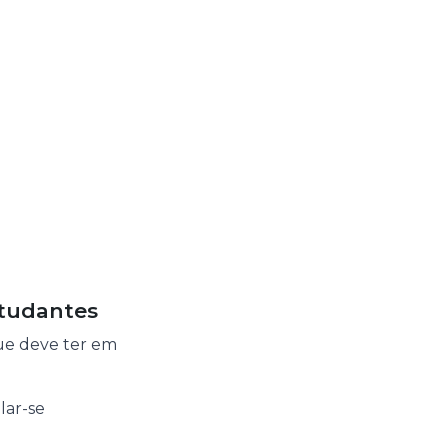
studantes
ue deve ter em
lar-se