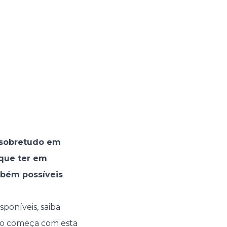
, sobretudo em
 que ter em
mbém possíveis
poníveis, saiba
ivo começa com esta