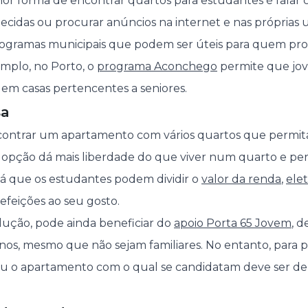
hor forma de encontrar quartos para estudantes é falar c
ecidas ou procurar anúncios na internet e nas próprias u
gramas municipais que podem ser úteis para quem pro
mplo, no Porto, o
programa Aconchego
permite que jove
em casas pertencentes a seniores.
sa
ontrar um apartamento com vários quartos que permita 
ta opção dá mais liberdade do que viver num quarto e 
á que os estudantes podem dividir o
valor da renda
,
elet
efeições ao seu gosto.
olução, pode ainda beneficiar do
apoio Porta 65 Jovem
, d
 anos, mesmo que não sejam familiares. No entanto, para
 ou o apartamento com o qual se candidatam deve ser de