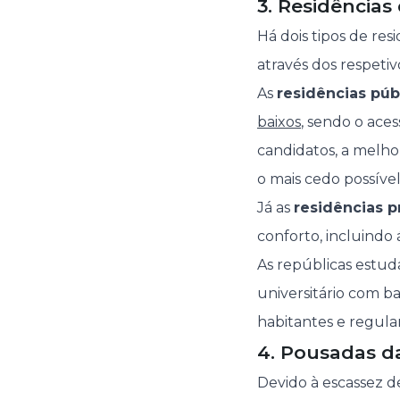
3. Residências
Há dois tipos de res
através dos respetivo
As
residências púb
baixos
, sendo o ace
candidatos, a melho
o mais cedo possível
Já as
residências p
conforto, incluindo 
As repúblicas estud
universitário com ba
habitantes e regul
4. Pousadas d
Devido à escassez de