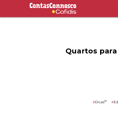
Contas Connosco by Cofidis
Quartos para
91
#
Dicas
#
E