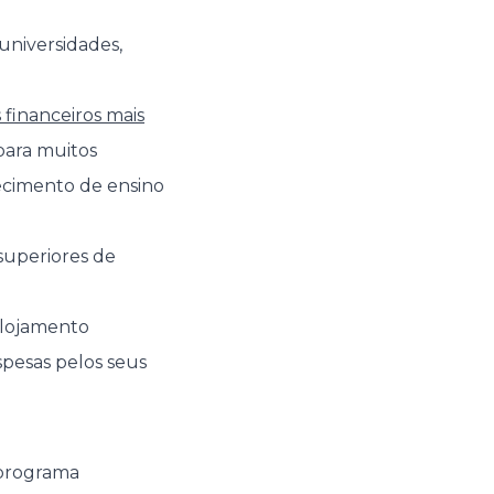
 universidades,
 financeiros mais
para muitos
lecimento de ensino
superiores de
alojamento
spesas pelos seus
 programa