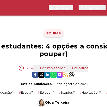
Crédito
Seguros
POUPAR
 estudantes: 4 opções a consi
poupar)
Ler mais tarde
Favoritos
1
min
Data de publicação
7 de agosto de 2025
43
18
17
21
156
ducação
#
Escola
#
Estudar
#
Estudos
#
Habitação
Olga Teixeira