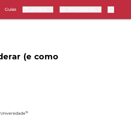
Guias
Artigos
Simuladores
derar (e como
16
#
Universidade