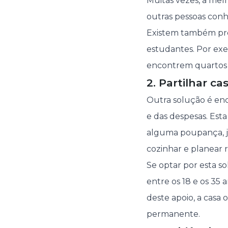
Muitas vezes, a mel
outras pessoas conh
Existem também pro
estudantes. Por exe
encontrem quartos 
2. Partilhar ca
Outra solução é enc
e das despesas. Es
alguma poupança, j
cozinhar e planear r
Se optar por esta s
entre os 18 e os 35
deste apoio, a casa
permanente.