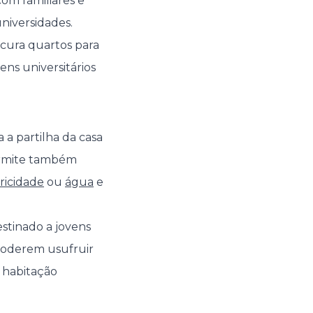
om familiares e
niversidades.
cura quartos para
ns universitários
a partilha da casa
permite também
ricidade
ou
água
e
estinado a jovens
 poderem usufruir
 habitação