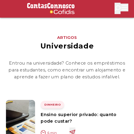
Contas Connosco by Cofidis
Abri
ARTIGOS
Universidade
Entrou na universidade? Conhece os empréstimos
para estudantes, como encontrar um alojamento e
aprende a fazer um plano de estudos infalível.
DINHEIRO
Ensino superior privado: quanto
pode custar?
6
min