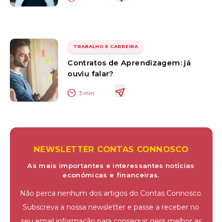
TRABALHO E CARREIRA
Contratos de Aprendizagem: já
ouviu falar?
3
min
NEWSLETTER CONTAS CONNOSCO
As mais importantes e interessantes notícias
económicas e financeiras.
Não perca nenhum dos artigos do Contas Connosco.
Subscreva a nossa newsletter e passe a receber no
seu email informação para conseguir gerir melhor as