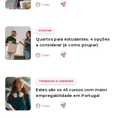
1
min
POUPAR
Quartos para estudantes: 4 opções
a considerar (e como poupar)
1
min
TRABALHO E CARREIRA
Estes são os 45 cursos com maior
empregabilidade em Portugal
1
min