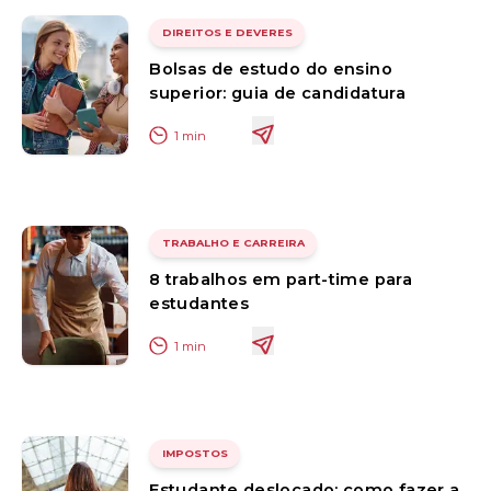
DIREITOS E DEVERES
Bolsas de estudo do ensino
superior: guia de candidatura
1
min
TRABALHO E CARREIRA
8 trabalhos em part-time para
estudantes
1
min
IMPOSTOS
Estudante deslocado: como fazer a