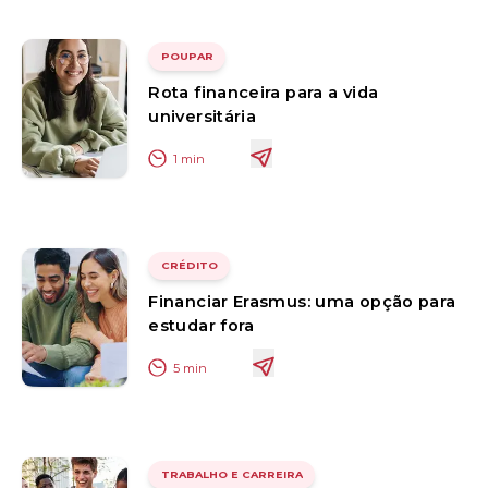
POUPAR
Rota financeira para a vida
universitária
1
min
CRÉDITO
Financiar Erasmus: uma opção para
estudar fora
5
min
TRABALHO E CARREIRA