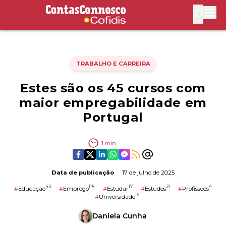
Contas Connosco by Cofidis
Abri
TRABALHO E CARREIRA
Estes são os 45 cursos com
maior empregabilidade em
Portugal
1
min
Data de publicação
17 de julho de 2025
43
115
17
21
4
#
Educação
#
Emprego
#
Estudar
#
Estudos
#
Profissões
16
#
Universidade
Daniela Cunha