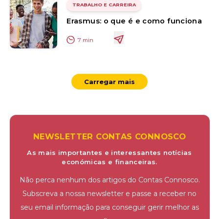
TRABALHO E CARREIRA
Erasmus: o que é e como funciona
7
min
Carregar mais
NEWSLETTER CONTAS CONNOSCO
As mais importantes e interessantes notícias
económicas e financeiras.
Não perca nenhum dos artigos do Contas Connosco.
Subscreva a nossa newsletter e passe a receber no
seu email informação para conseguir gerir melhor as