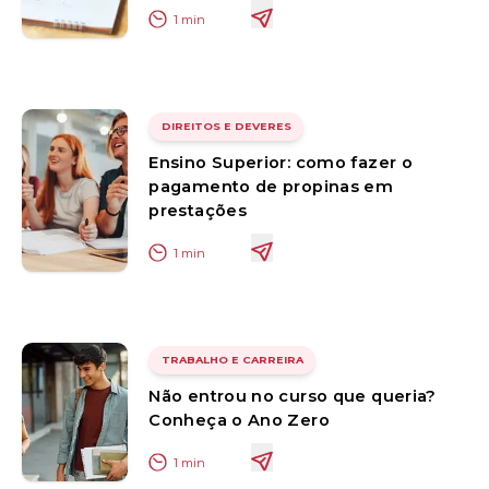
1
min
DIREITOS E DEVERES
Ensino Superior: como fazer o
pagamento de propinas em
prestações
1
min
TRABALHO E CARREIRA
Não entrou no curso que queria?
Conheça o Ano Zero
1
min