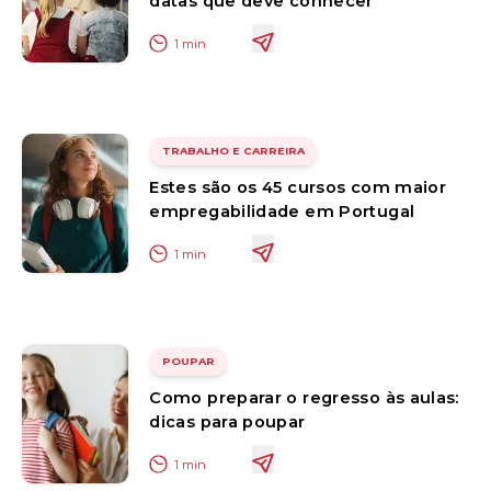
datas que deve conhecer
1
min
TRABALHO E CARREIRA
Estes são os 45 cursos com maior
empregabilidade em Portugal
1
min
POUPAR
Como preparar o regresso às aulas:
dicas para poupar
1
min