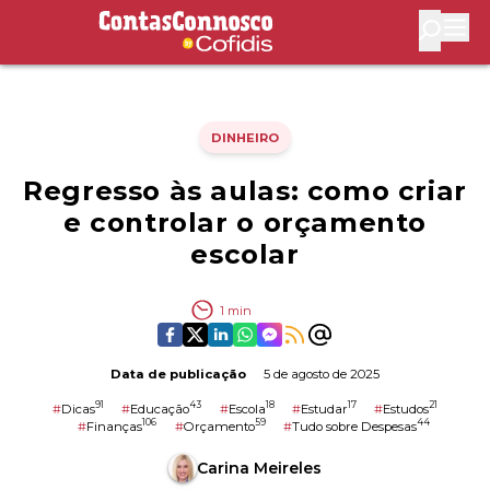
Contas Connosco by Cofidis
Abri
DINHEIRO
Regresso às aulas: como criar
e controlar o orçamento
escolar
1
min
Data de publicação
5 de agosto de 2025
91
43
18
17
21
#
Dicas
#
Educação
#
Escola
#
Estudar
#
Estudos
106
59
44
#
Finanças
#
Orçamento
#
Tudo sobre Despesas
Carina Meireles