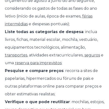
orçamento de agosto a julho do ano seguinte,
considerando os gastos de todas as fases do ano
letivo (início de aulas, época de exames,
férias
intermédias
e despesas pontuais);
Liste todas as categorias de despesa
: inclua
livros, fichas, material escolar, mochila, vestuário,
equipamentos tecnológicos, alimentação,
transportes
, atividades extracurriculares,
seguros
e
uma
reserva para imprevistos
;
Pesquise e compare preços
: recorra a sites de
papelarias, hipermercados ou fóruns de pais e
outras plataformas online para comparar preços e
obter estimativas realistas;
Verifique o que pode reutilizar
: mochilas, estojos,