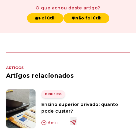
O que achou
deste artigo
?
Foi útil!
Não foi útil!
ARTIGOS
Artigos relacionados
DINHEIRO
Ensino superior privado: quanto
pode custar?
6
min