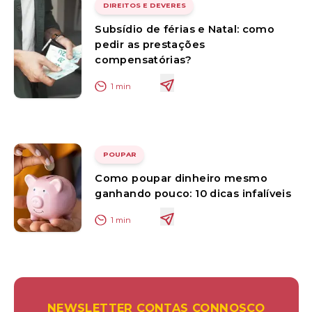
DIREITOS E DEVERES
Subsídio de férias e Natal: como
pedir as prestações
compensatórias?
1
min
POUPAR
Como poupar dinheiro mesmo
ganhando pouco: 10 dicas infalíveis
1
min
NEWSLETTER CONTAS CONNOSCO