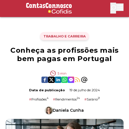
Contas Connosco by Cofidis
Abri
TRABALHO E CARREIRA
Conheça as profissões mais
bem pagas em Portugal
5
min
Data de publicação
19 de julho de 2024
4
24
21
#
Profissões
#
Rendimentos
#
Salário
Daniela Cunha