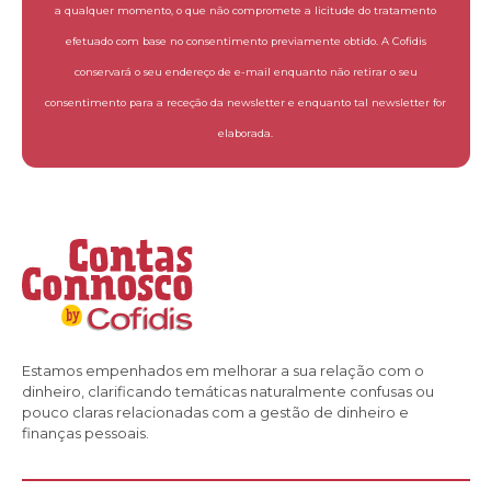
a qualquer momento, o que não compromete a licitude do tratamento
efetuado com base no consentimento previamente obtido. A Cofidis
conservará o seu endereço de e-mail enquanto não retirar o seu
consentimento para a receção da newsletter e enquanto tal newsletter for
elaborada.
Estamos empenhados em melhorar a sua relação com o
dinheiro, clarificando temáticas naturalmente confusas ou
pouco claras relacionadas com a gestão de dinheiro e
finanças pessoais.