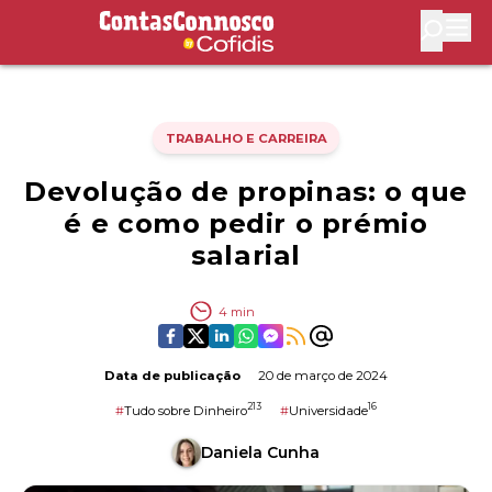
Contas Connosco by Cofidis
Abri
TRABALHO E CARREIRA
Devolução de propinas: o que
é e como pedir o prémio
salarial
4
min
Data de publicação
20 de março de 2024
213
16
#
Tudo sobre Dinheiro
#
Universidade
Daniela Cunha