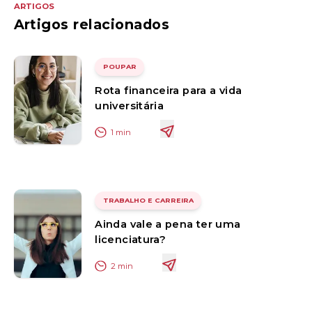
ARTIGOS
Artigos relacionados
POUPAR
Rota financeira para a vida
universitária
1
min
TRABALHO E CARREIRA
Ainda vale a pena ter uma
licenciatura?
2
min