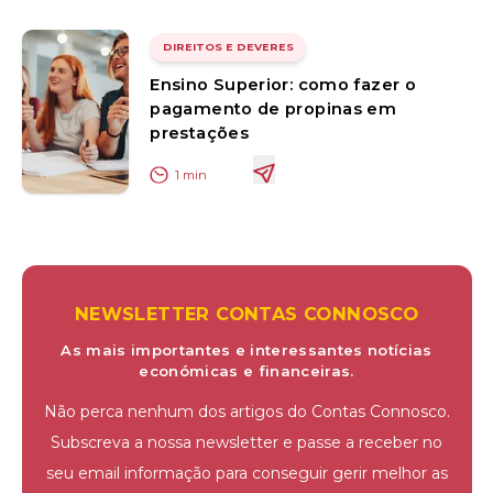
DIREITOS E DEVERES
Ensino Superior: como fazer o
pagamento de propinas em
prestações
1
min
NEWSLETTER CONTAS CONNOSCO
As mais importantes e interessantes notícias
económicas e financeiras.
Não perca nenhum dos artigos do Contas Connosco.
Subscreva a nossa newsletter e passe a receber no
seu email informação para conseguir gerir melhor as