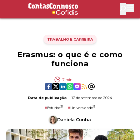
Contas Connosco by Cofidis
Abri
TRABALHO E CARREIRA
Erasmus: o que é e como
funciona
7
min
Data de publicação
17 de setembro de 2024
21
16
#
Estudos
#
Universidade
Daniela Cunha