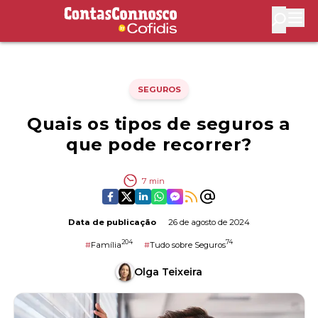
Contas Connosco by Cofidis
Abri
SEGUROS
Quais os tipos de seguros a
que pode recorrer?
7
min
Data de publicação
26 de agosto de 2024
204
74
#
Família
#
Tudo sobre Seguros
Olga Teixeira