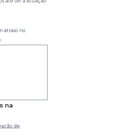
os até ter a situação
m atraso no
.
s na
ração de