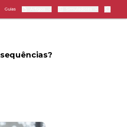
Guias
Artigos
Simuladores
nsequências?