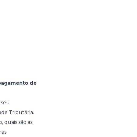
o pagamento de
 seu
de Tributária.
, quais são as
as.