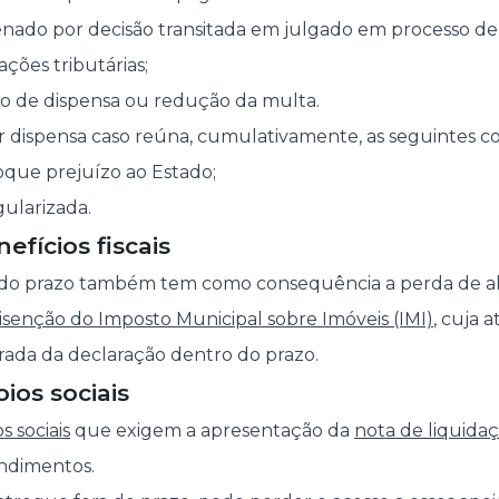
denado por decisão transitada em julgado em processo d
ações tributárias;
do de dispensa ou redução da multa.
dispensa caso reúna, cumulativamente, as seguintes co
oque prejuízo ao Estado;
gularizada.
efícios fiscais
a do prazo também tem como consequência a perda de a
isenção do Imposto Municipal sobre Imóveis (IMI)
, cuja 
ada da declaração dentro do prazo.
ios sociais
s sociais
que exigem a apresentação da
nota de liquida
ndimentos.