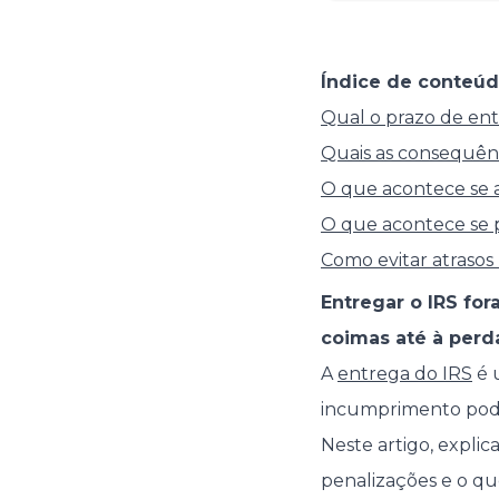
Índice de conteúd
Qual o prazo de en
Quais as consequênc
O que acontece se a
O que acontece se p
Como evitar atraso
Entregar o IRS fo
coimas até à perda
A
entrega do IRS
é u
incumprimento pode 
Neste artigo, expli
penalizações e o que