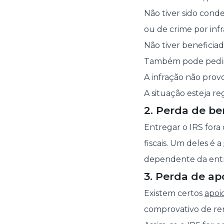
Não tiver sido con
ou de crime por infr
Não tiver beneficia
Também pode pedir 
A infração não prov
A situação esteja re
2. Perda de ben
Entregar o IRS for
fiscais. Um deles é a
dependente da entr
3. Perda de apo
Existem certos
apoio
comprovativo de re