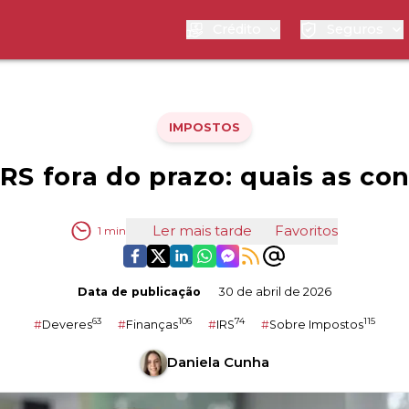
Crédito
Seguros
IMPOSTOS
IRS fora do prazo: quais as co
Ler mais tarde
Favoritos
1
min
Data de publicação
30 de abril de 2026
63
106
74
115
#
Deveres
#
Finanças
#
IRS
#
Sobre Impostos
Daniela Cunha