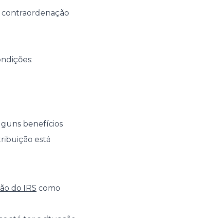
e contraordenação
ndições:
lguns benefícios
atribuição está
ção do IRS
como