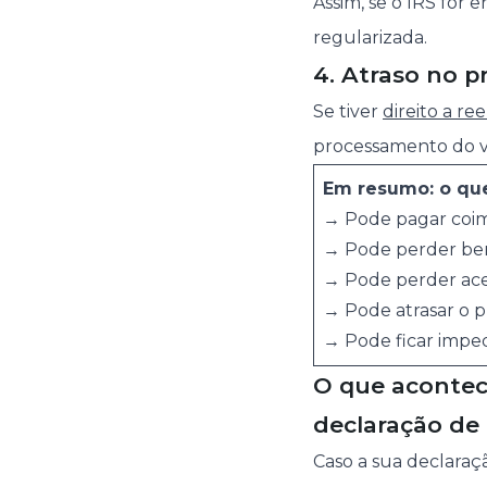
Assim, se o IRS for 
regularizada.
4. Atraso no 
Se tiver
direito a r
processamento do va
Em resumo: o que
→ Pode pagar coima
→ Pode perder bene
→ Pode perder acess
→ Pode atrasar o 
→ Pode ficar imped
O que acontece
declaração de
Caso a sua declaraç