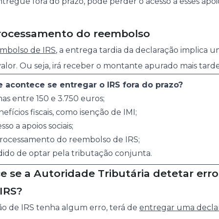
entregue fora do prazo, pode perder o acesso a esses apoi
processamento do reembolso
eembolso de IRS
, a entrega tardia da declaração implica u
lor. Ou seja, irá receber o montante apurado mais tarde
 acontece se entregar o IRS fora do prazo?
s entre 150 e 3.750 euros;
fícios fiscais, como isenção de IMI;
o a apoios sociais;
processamento do reembolso de IRS;
ido de optar pela tributação conjunta.
 se a Autoridade Tributária detetar erro
 IRS?
ão de IRS tenha algum erro, terá de
entregar uma decla