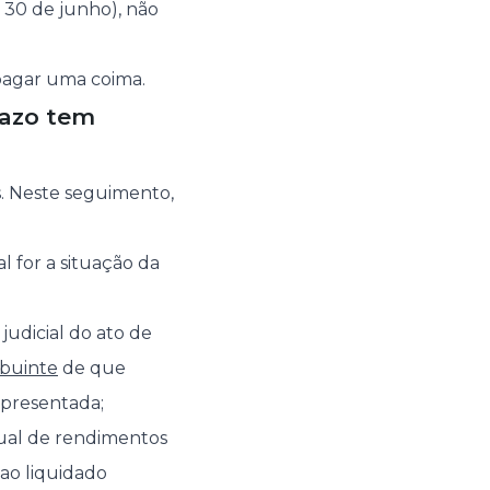
é 30 de junho), não
 pagar uma coima.
razo tem
s. Neste seguimento,
l for a situação da
judicial do ato de
ibuinte
de que
apresentada;
nual de rendimentos
 ao liquidado