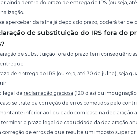
fizer ainda dentro do prazo de entrega do IRS (ou seja, at
nalização.
 se aperceber da falha já depois do prazo, poderá ter de
laração de substituição do IRS fora do p
s?
laração de substituição fora do prazo tem consequência
 entregue:
razo de entrega do IRS (ou seja, até 30 de julho), seja qua
uir;
o legal da
reclamação graciosa
(120 dias) ou impugnação 
, caso se trate da correção de
erros cometidos pelo contr
montante inferior ao liquidado com base na declaração 
e terminar o prazo legal de caducidade da declaração a
 a correção de erros de que resulte um imposto superior