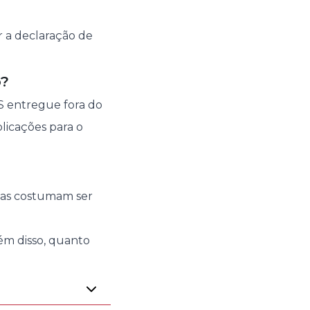
r a declaração de
o?
RS entregue fora do
licações para o
adas costumam ser
lém disso, quanto