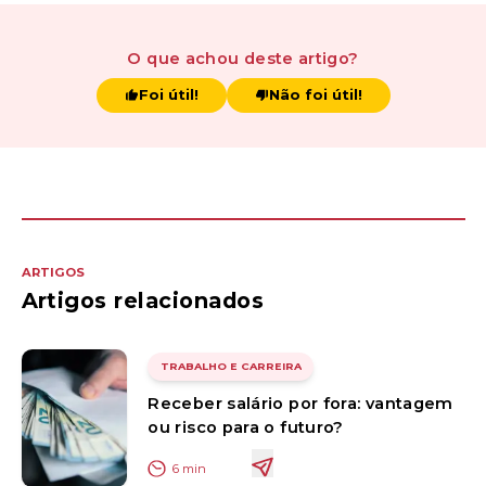
O que achou
deste artigo
?
Foi útil!
Não foi útil!
ARTIGOS
Artigos relacionados
TRABALHO E CARREIRA
Receber salário por fora: vantagem
ou risco para o futuro?
6
min