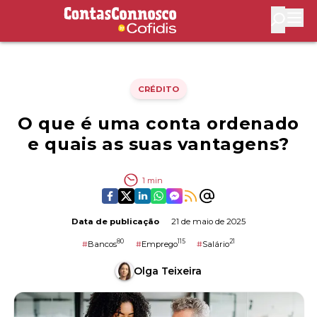
Contas Connosco by Cofidis
Abri
CRÉDITO
O que é uma conta ordenado
e quais as suas vantagens?
1
min
Data de publicação
21 de maio de 2025
80
115
21
#
Bancos
#
Emprego
#
Salário
Olga Teixeira