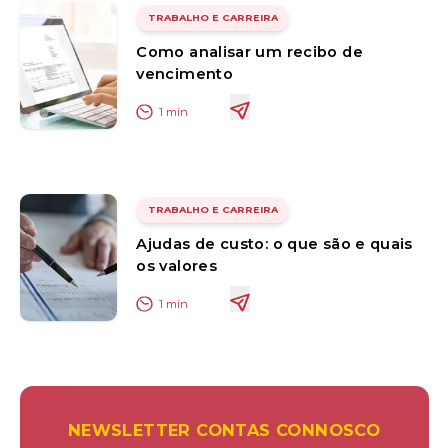
TRABALHO E CARREIRA
Como analisar um recibo de
vencimento
1
min
TRABALHO E CARREIRA
Ajudas de custo: o que são e quais
os valores
1
min
NEWSLETTER CONTAS CONNOSCO