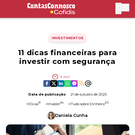
Contas Connosco by Cofidis
Abri
INVESTIMENTOS
11 dicas financeiras para
investir com segurança
4
min
Data de publicação
21 de outubro de 2025
91
84
213
#
Dicas
#
Investir
#
Tudo sobre Dinheiro
Daniela Cunha