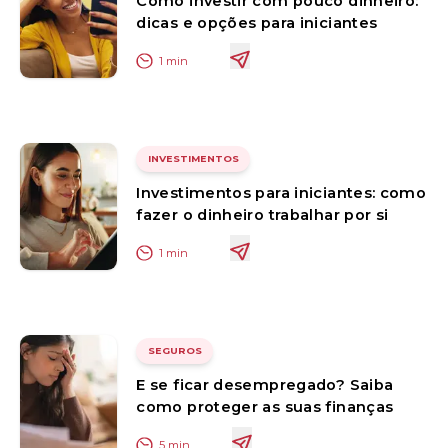
Como investir com pouco dinheiro:
dicas e opções para iniciantes
1
min
INVESTIMENTOS
Investimentos para iniciantes: como
fazer o dinheiro trabalhar por si
1
min
SEGUROS
E se ficar desempregado? Saiba
como proteger as suas finanças
5
min